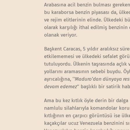
Arabasına acil benzin bulması gereken
bu karaborsa benzin piyasası da, ülke
ve rejim elitlerinin elinde. Ülkedeki b
olarak karşılığı ithal edilmiş benzin
olanak veriyor.
Başkent Caracas, 5 yıldır aralıksız sür
etkilememesi ve ülkedeki sefalet görü
tutuluyordu. Ülkenin taşrasında açlık 
yollarını aramasının sebebi buydu. Öyl
ayrıcalığına, ‘
’Maduro’dan dünyaya rest
devam edemez
’’ başlıklı bir satirik h
Ama bu kez kıtlık öyle derin bir dalga 
namlulu silahlarıyla komandolar korum
kıtlığının en çarpıcı görüntüsü ise ülk
kaçakçılar ucuz Venezuela benzinini s