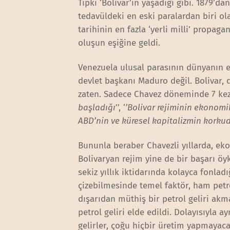
Tıpkı ‘Bolivar’ın yaşadığı gibi. 1879’da
tedavüldeki en eski paralardan biri olar
tarihinin en fazla ‘yerli milli’ prop
oluşun eşiğine geldi.
Venezuela ulusal parasının dünyanın 
devlet başkanı Maduro değil. Bolivar
zaten. Sadece Chavez döneminde 7 kez
başladığı
’’, ‘
’Bolivar rejiminin ekonomi
ABD’nin ve küresel kapitalizmin korkuda
Bununla beraber Chavezli yıllarda, e
Bolivaryan rejim yine de bir başarı öy
sekiz yıllık iktidarında kolayca fonla
çizebilmesinde temel faktör, ham petro
dışarıdan müthiş bir petrol geliri akma
petrol geliri elde edildi. Dolayısıyla
gelirler, çoğu hiçbir üretim yapmayacak