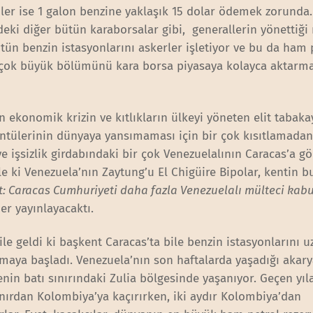
ler ise 1 galon benzine yaklaşık 15 dolar ödemek zorunda. 
deki diğer bütün karaborsalar gibi, generallerin yönettiği
ütün benzin istasyonlarını askerler işletiyor ve bu da ham 
in çok büyük bölümünü kara borsa piyasaya kolayca aktarm
en ekonomik krizin ve kıtlıkların ülkeyi yöneten elit tabaka
ntülerinin dünyaya yansımaması için bir çok kısıtlamadan
ve işsizlik girdabındaki bir çok Venezuelalının Caracas’a g
e ki Venezuela’nın Zaytung’u El Chigüire Bipolar, kentin b
: Caracas Cumhuriyeti daha fazla Venezuelalı mülteci kab
aber yayınlayacaktı.
ile geldi ki başkent Caracas’ta bile benzin istasyonlarını 
aya başladı. Venezuela’nın son haftalarda yaşadığı akary
enin batı sınırındaki Zulia bölgesinde yaşanıyor. Geçen yıl
ınırdan Kolombiya’ya kaçırırken, iki aydır Kolombiya’dan