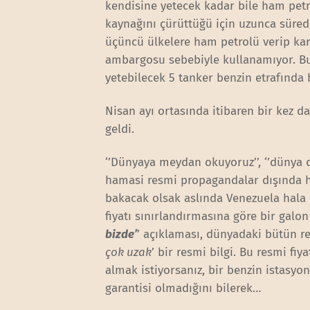
kendisine yetecek kadar bile ham petr
kaynağını çürüttüğü için uzunca süredi
üçüncü ülkelere ham petrolü verip karş
ambargosu sebebiyle kullanamıyor. Bug
yetebilecek 5 tanker benzin etrafında 
Nisan ayı ortasında itibaren bir kez d
geldi.
‘’Dünyaya meydan okuyoruz’’, ‘’dünya de
hamasi resmi propagandalar dışında h
bakacak olsak aslında Venezuela hala
fiyatı sınırlandırmasına göre bir galon 
bizde’
’ açıklaması, dünyadaki bütün r
çok uzak
’ bir resmi bilgi. Bu resmi fiy
almak istiyorsanız, bir benzin istasyo
garantisi olmadığını bilerek…