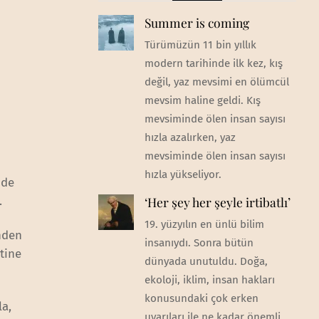
Summer is coming
Türümüzün 11 bin yıllık
modern tarihinde ilk kez, kış
değil, yaz mevsimi en ölümcül
mevsim haline geldi. Kış
mevsiminde ölen insan sayısı
hızla azalırken, yaz
mevsiminde ölen insan sayısı
hızla yükseliyor.
nde
a.
‘Her şey her şeyle irtibatlı’
19. yüzyılın en ünlü bilim
nden
insanıydı. Sonra bütün
tine
dünyada unutuldu. Doğa,
ekoloji, iklim, insan hakları
konusundaki çok erken
la,
uyarıları ile ne kadar önemli