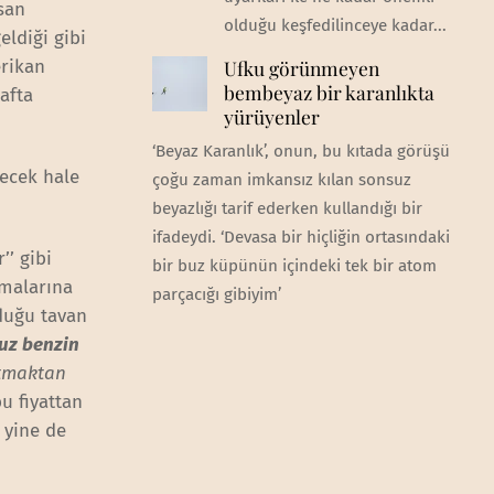
san
olduğu keşfedilinceye kadar...
eldiği gibi
erikan
Ufku görünmeyen
bembeyaz bir karanlıkta
afta
yürüyenler
‘Beyaz Karanlık’, onun, bu kıtada görüşü
decek hale
çoğu zaman imkansız kılan sonsuz
beyazlığı tarif ederken kullandığı bir
ifadeydi. ‘Devasa bir hiçliğin ortasındaki
’’ gibi
bir buz küpünün içindeki tek bir atom
amalarına
parçacığı gibiyim’
duğu tavan
uz benzin
ıtmaktan
bu fiyattan
 yine de