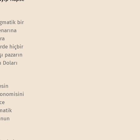
agmatik bir
enarına
ra
rde hiçbir
şı pazarın
n Doları
esin
konomisini
ce
matik
unun