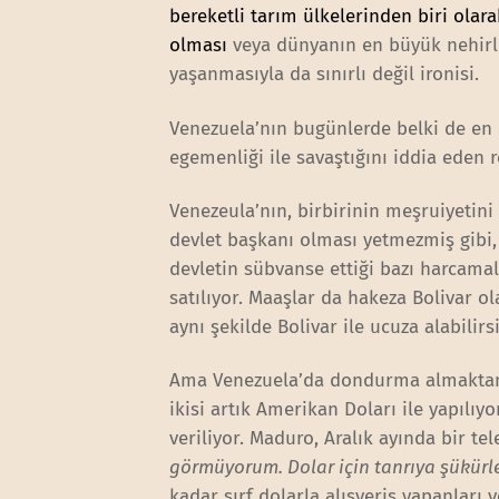
bereketli tarım ülkelerinden biri olar
olması
veya dünyanın en büyük nehirler
yaşanmasıyla da sınırlı değil ironisi.
Venezuela’nın bugünlerde belki de en b
egemenliği ile savaştığını iddia eden r
Venezeula’nın, birbirinin meşruiyetini
devlet başkanı olması yetmezmiş gibi, a
devletin sübvanse ettiği bazı harcamal
satılıyor. Maaşlar da hakeza Bolivar o
aynı şekilde Bolivar ile ucuza alabilirs
Ama Venezuela’da dondurma almaktan a
ikisi artık Amerikan Doları ile yapılıy
veriliyor. Maduro, Aralık ayında bir te
görmüyorum. Dolar için tanrıya şükürler 
kadar sırf dolarla alışveriş yapanlar