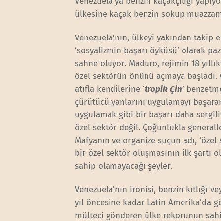
Venezuela’ya benzin kaçakçılığı yapıyo
ülkesine kaçak benzin sokup muazzam
Venezuela’nın, ülkeyi yakından takip ede
‘sosyalizmin başarı öyküsü’ olarak paz
sahne oluyor. Maduro, rejimin 18 yıll
özel sektörün önünü açmaya başladı. 
atıfla kendilerine ‘
tropik Çin
’ benzetme
çürütücü yanlarını uygulamayı başaran
uygulamak gibi bir başarı daha sergiliy
özel sektör değil. Çoğunlukla generallerl
Mafyanın ve organize suçun adı, ‘özel
bir özel sektör oluşmasının ilk şartı 
sahip olamayacağı şeyler.
Venezuela’nın ironisi, benzin kıtlığı vey
yıl öncesine kadar Latin Amerika’da g
mülteci gönderen ülke rekorunun sahib