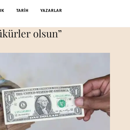
UK
TARİH
YAZARLAR
ükürler olsun”