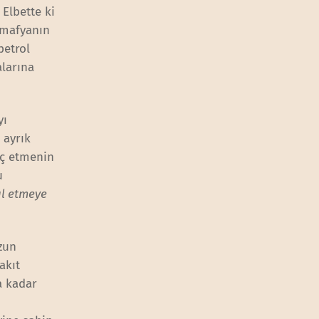
Elbette ki
 mafyanın
petrol
alarına
yı
 ayrık
öç etmenin
u
ul etmeye
uzun
akıt
a kadar