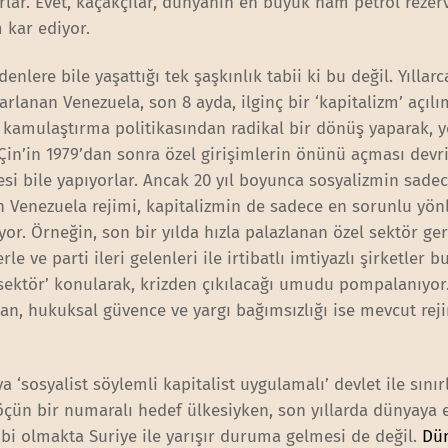
rlar. Evet, kaçakçılar, dünyanın en büyük ham petrol rezer
 kar ediyor.
nlere bile yaşattığı tek şaşkınlık tabii ki bu değil. Yıllarc
arlanan Venezuela, son 8 ayda, ilginç bir ‘kapitalizm’ açıl
ık kamulaştırma politikasından radikal bir dönüş yaparak, 
Çin’in 1979’dan sonra özel girişimlerin önünü açması dev
si bile yapıyorlar. Ancak 20 yıl boyunca sosyalizmin sade
 Venezuela rejimi, kapitalizmin de sadece en sorunlu yönl
or. Örneğin, son bir yılda hızla palazlanan özel sektör ger
e ve parti ileri gelenleri ile irtibatlı imtiyazlı şirketler b
 sektör’ konularak, krizden çıkılacağı umudu pompalanıyor
olan, hukuksal güvence ve yargı bağımsızlığı ise mevcut rej
a ‘sosyalist söylemli kapitalist uygulamalı’ devlet ile sınırl
öçün bir numaralı hedef ülkesiyken, son yıllarda dünyaya e
i olmakta Suriye ile yarışır duruma gelmesi de değil.
Dü