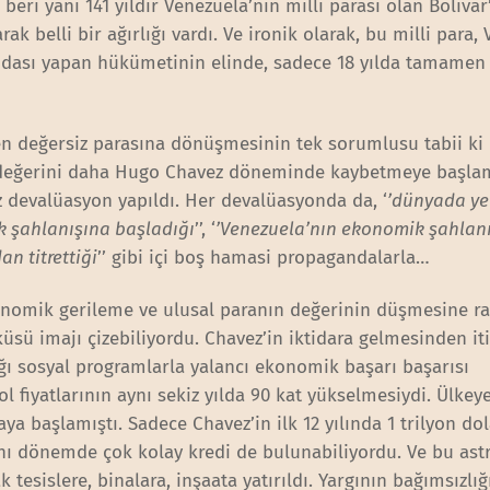
n beri yani 141 yıldır Venezuela’nın milli parası olan Bolivar
ak belli bir ağırlığı vardı. Ve ironik olarak, bu milli para,
agandası yapan hükümetinin elinde, sadece 18 yılda tamamen
en değersiz parasına dönüşmesinin tek sorumlusu tabii ki
, değerini daha Hugo Chavez döneminde kaybetmeye başlam
 devalüasyon yapıldı. Her devalüasyonda da, ‘
’dünyada ye
k şahlanışına başladığı
’’, ‘
’Venezuela’nın ekonomik şahlanı
n titrettiği
’’ gibi içi boş hamasi propagandalarla…
konomik gerileme ve ulusal paranın değerinin düşmesine r
küsü imajı çizebiliyordu. Chavez’in iktidara gelmesinden iti
dığı sosyal programlarla yalancı ekonomik başarı başarısı
l fiyatlarının aynı sekiz yılda 90 kat yükselmesiydi. Ülkey
ya başlamıştı. Sadece Chavez’in ilk 12 yılında 1 trilyon dol
 aynı dönemde çok kolay kredi de bulunabiliyordu. Ve bu as
 tesislere, binalara, inşaata yatırıldı. Yargının bağımsızlığ