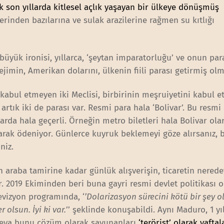
ak son yıllarda kitlesel açlık yaşayan bir ülkeye dönüşmüş
inden bazılarına ve sulak arazilerine rağmen su kıtlığı
üyük ironisi, yıllarca, ‘şeytan imparatorluğu’ ve onun par
ejimin, Amerikan dolarını, ülkenin fiili parası getirmiş ol
 kabul etmeyen iki Meclisi, birbirinin meşruiyetini kabul e
rtık iki de parası var. Resmi para hala ‘Bolivar’. Bu resmi 
arda hala geçerli. Örneğin metro biletleri hala Bolivar ola
larak ödeniyor. Günlerce kuyruk beklemeyi göze alırsanız, 
iniz.
raba tamirine kadar günlük alışverişin, ticaretin nerede
or. 2019 Ekiminden beri buna gayri resmi devlet politikası o
levizyon programında, ‘
’Dolarizasyon sürecini kötü bir şey o
olsun. İyi ki var.
’’ şeklinde konuşabildi. Aynı Maduro, 1 y
ı veya bunu çözüm olarak savunanları
‘terörist’ olarak yafta