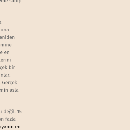
vine sahip
a
ımına
yeniden
rimine
ce en
erini
çek bir
unlar.
. Gerçek
imin asla
ı değil. 15
n fazla
nyanın en