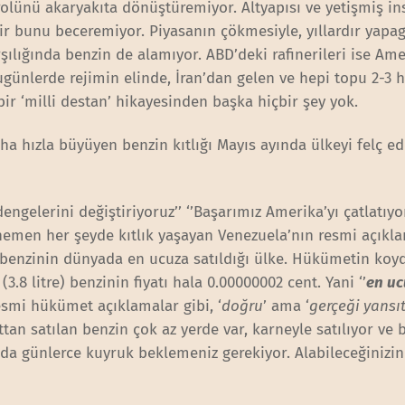
olünü akaryakıta dönüştüremiyor. Altyapısı ve yetişmiş in
r bunu beceremiyor. Piyasanın çökmesiyle, yıllardır yapag
ılığında benzin de alamıyor. ABD’deki rafinerileri ise Am
ünlerde rejimin elinde, İran’dan gelen ve hepi topu 2-3 h
bir ‘milli destan’ hikayesinden başka hiçbir şey yok.
aha hızla büyüyen benzin kıtlığı Mayıs ayında ülkeyi felç e
ngelerini değiştiriyoruz’’ ‘’Başarımız Amerika’yı çatlatıyor
emen her şeyde kıtlık yaşayan Venezuela’nın resmi açıkl
 benzinin dünyada en ucuza satıldığı ülke. Hükümetin koy
(3.8 litre) benzinin fiyatı hala 0.00000002 cent. Yani ‘’
en uc
esmi hükümet açıklamalar gibi, ‘
doğru
’ ama ‘
gerçeği yans
attan satılan benzin çok az yerde var, karneyle satılıyor ve 
nda günlerce kuyruk beklemeniz gerekiyor. Alabileceğinizin