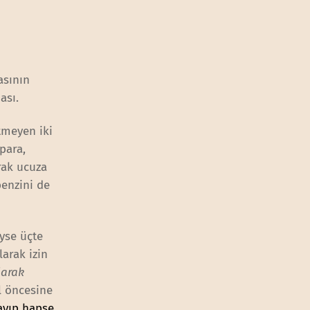
asının
ması.
tmeyen iki
para,
rak ucuza
benzini de
yse üçte
larak izin
larak
ıl öncesine
layıp hapse