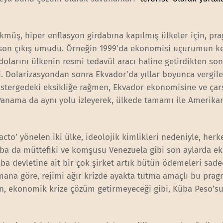
ökmüş, hiper enflasyon girdabına kapılmış ülkeler için, pr
ni son çıkış umudu. Örneğin 1999’da ekonomisi uçurumun k
olarını ülkenin resmi tedavül aracı haline getirdikten son
di. Dolarizasyondan sonra Ekvador’da yıllar boyunca vergile
göstergedeki eksikliğe rağmen, Ekvador ekonomisine ve çar
e Panama da aynı yolu izleyerek, ülkede tamamı ile Amerika
acto’ yönelen iki ülke, ideolojik kimlikleri nedeniyle, herk
üba da müttefiki ve komşusu Venezuela gibi son aylarda e
a devletine ait bir çok şirket artık bütün ödemeleri sade
zmana göre, rejimi ağır krizde ayakta tutma amaçlı bu prag
in, ekonomik krize çözüm getirmeyeceği gibi, Küba Peso’s