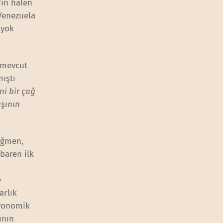
’ın halen
 Venezuela
 yok
 mevcut
ıştı
ni bir çağ
şının
ağmen,
baren ilk
e
arlık
tronomik
ının