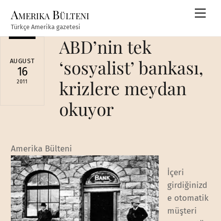
Skip
Amerika Bülteni
Men
to
Türkçe Amerika gazetesi
content
ABD’nin tek
‘sosyalist’ bankası,
AUGUST
16
krizlere meydan
2011
okuyor
Amerika Bülteni
İçeri
girdiğinizd
e otomatik
müşteri