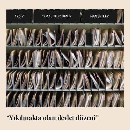
ARŞİV
,
CEMAL TUNCDEMİR
,
MANŞETLER
“Yıkılmakta olan devlet düzeni”