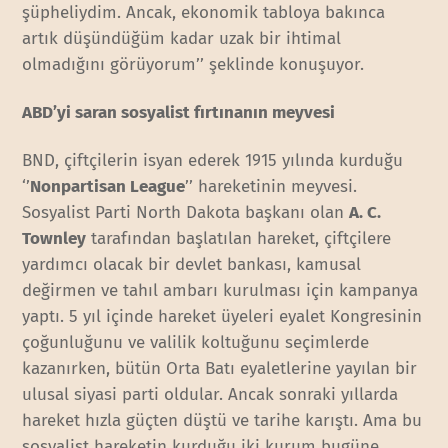
şüpheliydim. Ancak, ekonomik tabloya bakınca
artık düşündüğüm kadar uzak bir ihtimal
olmadığını görüyorum’’ şeklinde konuşuyor.
ABD’yi saran sosyalist fırtınanın meyvesi
BND, çiftçilerin isyan ederek 1915 yılında kurduğu
‘’
Nonpartisan League
’’ hareketinin meyvesi.
Sosyalist Parti North Dakota başkanı olan
A. C.
Townley
tarafından başlatılan hareket, çiftçilere
yardımcı olacak bir devlet bankası, kamusal
değirmen ve tahıl ambarı kurulması için kampanya
yaptı. 5 yıl içinde hareket üyeleri eyalet Kongresinin
çoğunluğunu ve valilik koltuğunu seçimlerde
kazanırken, bütün Orta Batı eyaletlerine yayılan bir
ulusal siyasi parti oldular. Ancak sonraki yıllarda
hareket hızla güçten düştü ve tarihe karıştı. Ama bu
sosyalist hareketin kurduğu iki kurum bugüne