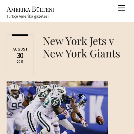
Skip
Amerika Bülteni
Men
to
Türkçe Amerika gazetesi
content
New York Jets v
New York Giants
AUGUST
30
2011