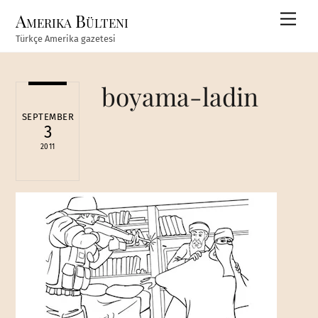
Skip
Amerika Bülteni
Men
to
Türkçe Amerika gazetesi
content
boyama-ladin
SEPTEMBER
3
2011