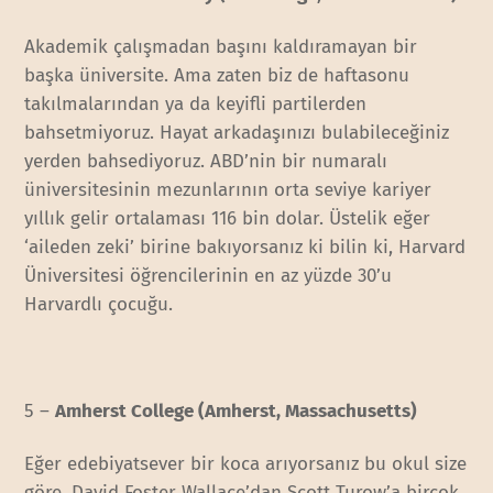
Akademik çalışmadan başını kaldıramayan bir
başka üniversite. Ama zaten biz de haftasonu
takılmalarından ya da keyifli partilerden
bahsetmiyoruz. Hayat arkadaşınızı bulabileceğiniz
yerden bahsediyoruz. ABD’nin bir numaralı
üniversitesinin mezunlarının orta seviye kariyer
yıllık gelir ortalaması 116 bin dolar. Üstelik eğer
‘aileden zeki’ birine bakıyorsanız ki bilin ki, Harvard
Üniversitesi öğrencilerinin en az yüzde 30’u
Harvardlı çocuğu.
5 –
Amherst College (Amherst, Massachusetts)
Eğer edebiyatsever bir koca arıyorsanız bu okul size
göre. David Foster Wallace’dan Scott Turow’a birçok