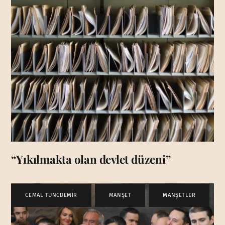
“Yıkılmakta olan devlet düzeni”
CEMAL TUNCDEMİR
,
MANŞET
,
MANŞETLER