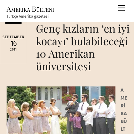
Skip
Amerika Bülteni
Men
to
Türkçe Amerika gazetesi
content
Genç kızların ‘en iyi
kocayı’ bulabileceği
SEPTEMBER
16
10 Amerikan
2011
üniversitesi
A
ME
Rİ
KA
BÜ
LT