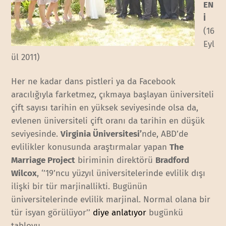
EN
İ
(16
Eyl
ül 2011)
Her ne kadar dans pistleri ya da Facebook
aracılığıyla farketmez, çıkmaya başlayan üniversiteli
çift sayısı tarihin en yüksek seviyesinde olsa da,
evlenen üniversiteli çift oranı da tarihin en düşük
seviyesinde.
Virginia Üniversitesi’
nde, ABD’de
evlilikler konusunda araştırmalar yapan
The
Marriage Project
biriminin direktörü
Bradford
Wilcox
, ‘’19’ncu yüzyıl üniversitelerinde evlilik dışı
ilişki bir tür marjinallikti. Bugünün
üniversitelerinde evlilik marjinal. Normal olana bir
tür isyan görülüyor’’
diye anlatıyor
bugünkü
tabloyu.