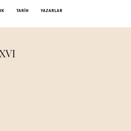
UK
TARİH
YAZARLAR
 XVI