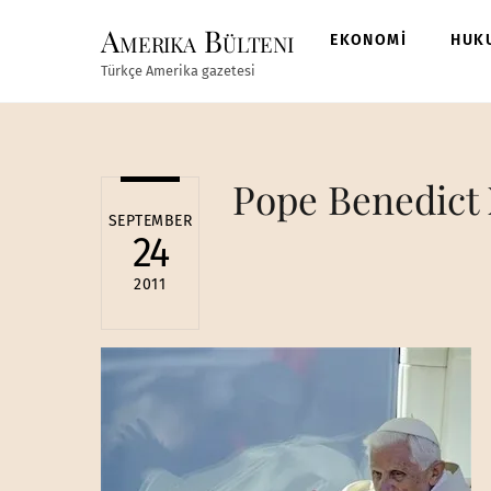
Skip
Amerika Bülteni
to
EKONOMİ
HUK
content
Türkçe Amerika gazetesi
Pope Benedict
SEPTEMBER
24
2011