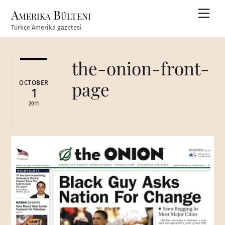
Skip
Amerika Bülteni
Men
to
Türkçe Amerika gazetesi
content
the-onion-front-
page
OCTOBER
1
2011