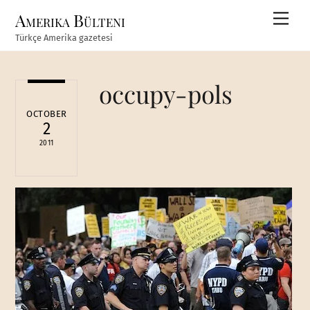
Skip
Amerika Bülteni
Men
to
Türkçe Amerika gazetesi
content
occupy-pols
OCTOBER
2
2011