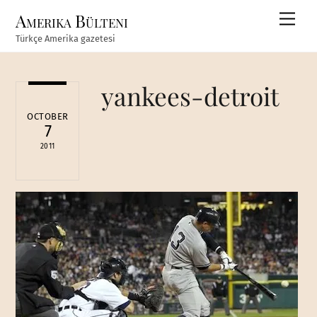
Skip
Amerika Bülteni
Men
to
Türkçe Amerika gazetesi
content
yankees-detroit
OCTOBER
7
2011