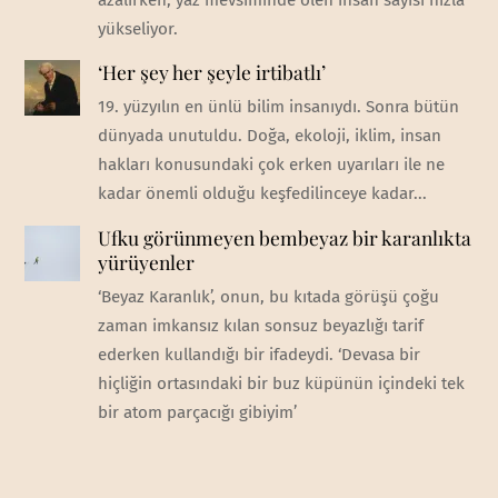
azalırken, yaz mevsiminde ölen insan sayısı hızla
yükseliyor.
‘Her şey her şeyle irtibatlı’
19. yüzyılın en ünlü bilim insanıydı. Sonra bütün
dünyada unutuldu. Doğa, ekoloji, iklim, insan
hakları konusundaki çok erken uyarıları ile ne
kadar önemli olduğu keşfedilinceye kadar...
Ufku görünmeyen bembeyaz bir karanlıkta
yürüyenler
‘Beyaz Karanlık’, onun, bu kıtada görüşü çoğu
zaman imkansız kılan sonsuz beyazlığı tarif
ederken kullandığı bir ifadeydi. ‘Devasa bir
hiçliğin ortasındaki bir buz küpünün içindeki tek
bir atom parçacığı gibiyim’