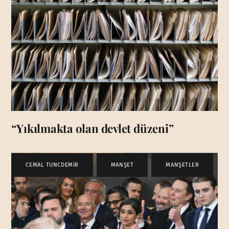
“Yıkılmakta olan devlet düzeni”
CEMAL TUNCDEMİR
,
MANŞET
,
MANŞETLER