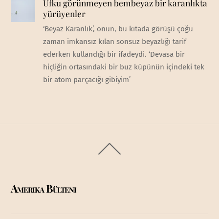
Ufku görünmeyen bembeyaz bir karanlıkta
yürüyenler
‘Beyaz Karanlık’, onun, bu kıtada görüşü çoğu
zaman imkansız kılan sonsuz beyazlığı tarif
ederken kullandığı bir ifadeydi. ‘Devasa bir
hiçliğin ortasındaki bir buz küpünün içindeki tek
bir atom parçacığı gibiyim’
Back
To
Top
Amerika Bülteni