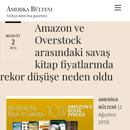
Skip
Amerika Bülteni
Men
to
Türkçe Amerika gazetesi
content
Amazon ve
Overstock
AUGUST
2
arasındaki savaş
2013
kitap fiyatlarında
rekor düşüşe neden oldu
AMERİKA
BÜLTENİ
(2
Ağustos
2013)