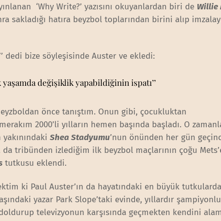
yınlanan ‘Why Write?’ yazısını okuyanlardan biri de
Willie
ra sakladığı hatıra beyzbol toplarından birini alıp imzalay
’’ dedi bize söyleşisinde Auster ve ekledi:
k yaşamda değişiklik yapabildiğinin ispatı’’
beyzboldan önce tanıştım. Onun gibi, çocukluktan
 merakım 2000’li yılların hemen başında başladı. O zaman
n yakınındaki
Shea Stadyumu
’nun önünden her gün geçin
a da tribünden izlediğim ilk beyzbol maçlarının çoğu Mets’
s
tutkusu eklendi.
ktim ki Paul Auster’ın da hayatındaki en büyük tutkularda
şındaki yazar Park Slope’taki evinde, yıllardır şampiyonl
ı doldurup televizyonun karşısında geçmekten kendini ala