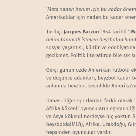
‘
Mets neden benim için bu kadar öneml
Amerikalılar için neden bu kadar ön
Tarihçi
Jacques Barzun
1954 tarihli ‘’
Go
aklını tanımak isteyen beyzbolun kurall
sosyal yaşantısı, kültür ve edebiyatına
gecikmez. Politik literatürde bile sık s
Gerçi günümüzde Amerikan futbolu e
ve düşünce adamları, beyzbol kadar ba
anlamda beyzbol kesinlikle Amerika’n
Dahası diğer sporlardan farklı olara
Afrika kökenli oyuncuların egemenliği
ve Asya kökenli nerdeyse hiç yoktur. 
beyzbolda(MLB), Afrika, Uzakdoğu, Gün
hepsinden oyuncular vardır.