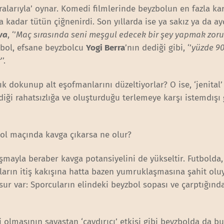
uralarıyla’ oynar. Komedi filmlerinde beyzbolun en fazla ka
ra kadar tütün çiğnenirdi. Son yıllarda ise ya sakız ya da a
va
, ‘’
Maç sırasında seni meşgul edecek bir şey yapmak zor
zbol, efsane beyzbolcu
Yogi Berra
’nın dediği gibi, ‘’
yüzde 90
r
’’.
 sık dokunup alt eşofmanlarını düzeltiyorlar? O ise, ‘jenital
iği rahatsızlığa ve oluşturduğu terlemeye karşı istemdışı 
ol maçında kavga çıkarsa ne olur?
şmayla beraber kavga potansiyelini de yükseltir. Futbolda,
ların itiş kakışına hatta bazen yumruklaşmasına şahit olu
sur var: Sporcuların elindeki beyzbol sopası ve çarptığınd
i olmasının savaştan ‘caydırıcı’ etkisi gibi beyzbolda da bu