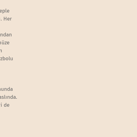
beple
. Her
ından
müze
n
yzbolu
onunda
aslında.
i de