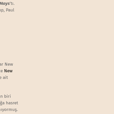
 Mays
’tı.
ıp, Paul
lar New
ce
New
e ait
n biri
uğa hasret
mıyormuş.