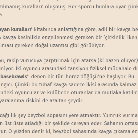
yazılmamış kuralları’ oluşmuş. Her sporcu bunlara uyar çün
a.
yan kuralları
’ kitabında anlattığına göre, adil bir kavga b
 kavga kesinlikle engellenmesi gereken bir ‘çirkinlik’ iken
lması gereken doğal uzantısı gibi görülüyor.
u, rakip vurucuya çarptırmak için atarsa (ki bazen oluyor),
rmiyor. İki oyuncu arasındaki tansiyon fiziksel müdahale d
“
basebrawls
’’ denen bir tür ‘horoz döğüşü’ne başlıyor. Bu
angıcı. Çünkü bu tuhaf kavga sadece ikisi arasında kalmaz.
ndeki oyuncular ve kulübede oturanlar da mutlaka katılır
 yaralanma riskini de azaltan şeydir.
cağı ilk şey beyzbol sopasını yere atmaktır. Yumruk vurm
in üst üste atladığı bir şekilde cereyan eder. Sahanın orta
rur. O yüzden denir ki, beyzbol sahasında kavga çıkarsa en