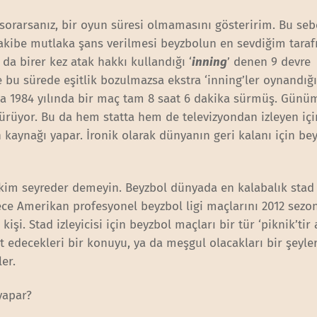
i sorarsanız, bir oyun süresi olmamasını gösteririm. Bu se
kibe mutlaka şans verilmesi beyzbolun en sevdiğim tarafı
 da birer kez atak hakkı kullandığı ‘
inning
’ denen 9 devre
u sürede eşitlik bozulmazsa ekstra ‘inning’ler oynandığ
ta 1984 yılında bir maç tam 8 saat 6 dakika sürmüş. Günü
ürüyor. Bu da hem statta hem de televizyondan izleyen içi
 kaynağı yapar. İronik olarak dünyanın geri kalanı için be
a kim seyreder demeyin. Beyzbol dünyada en kalabalık stad
dece Amerikan profesyonel beyzbol ligi maçlarını 2012 sez
 kişi. Stad izleyicisi için beyzbol maçları bir tür ‘piknik’tir 
 edecekleri bir konuyu, ya da meşgul olacakları bir şeyler
er.
yapar?