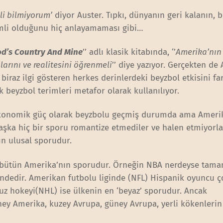
i bilmiyorum’
diyor Auster. Tıpkı, dünyanın geri kalanın, 
emli olduğunu hiç anlayamaması gibi…
d’s Country And Mine
’’ adlı klasik kitabında, ‘’
Amerika’nın
arını ve realitesini öğrenmeli
’’ diye yazıyor. Gerçekten d
 biraz ilgi gösteren herkes derinlerdeki beyzbol etkisini f
ık beyzbol terimleri metafor olarak kullanılıyor.
konomik güç olarak beyzbolu geçmiş durumda ama Amerik
şka hiç bir sporu romantize etmediler ve halen etmiyorla
ın ulusal sporudur.
k ‘bütün Amerika’nın sporudur. Örneğin NBA nerdeyse tam
ndedir. Amerikan futbolu liginde (NFL) Hispanik oyuncu ç
Buz hokeyi(NHL) ise ülkenin en ‘beyaz’ sporudur. Ancak
ey Amerika, kuzey Avrupa, güney Avrupa, yerli kökenlerin