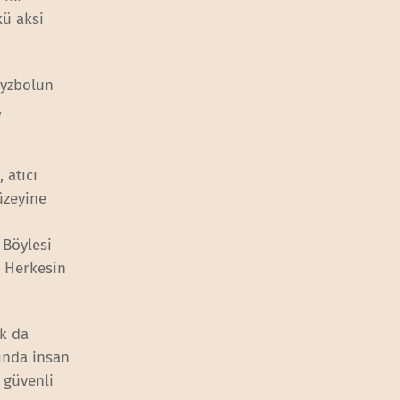
kü aksi
eyzbolun
,
 atıcı
üzeyine
 Böylesi
. Herkesin
ak da
sında insan
 güvenli