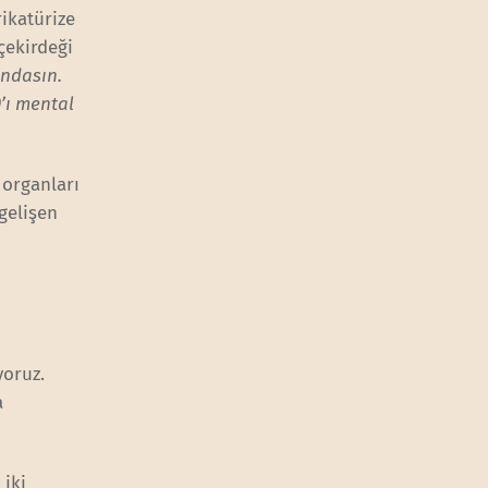
rikatürize
yçekirdeği
undasın.
’ı mental
’ organları
gelişen
yoruz.
a
 iki