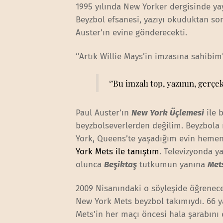
1995 yılında New Yorker dergisinde ya
Beyzbol efsanesi, yazıyı okuduktan son
Auster’ın evine gönderecekti.
‘’Artık Willie Mays’in imzasına sahibim
‘’Bu imzalı top, yazının, gerçe
Paul Auster’ın
New York Üçlemesi
ile 
beyzbolseverlerden değilim. Beyzbola
York, Queens’te yaşadığım evin heme
York Mets ile tanıştım
. Televizyonda y
olunca
Beşiktaş
tutkumun yanına
Met
2009 Nisanındaki o söyleşide öğrenece
New York Mets beyzbol takımıydı. 66 ya
Mets’in her maçı öncesi hala şarabın