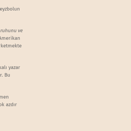
beyzbolun
 ruhunu ve
e Amerikan
arketmekte
alı yazar
r. Bu
amen
ok azdır