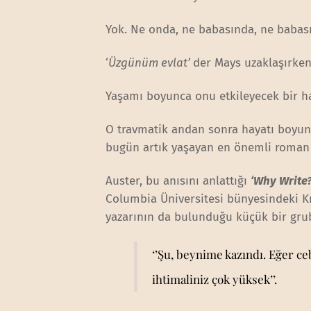
Yok. Ne onda, ne babasında, ne babas
‘
Üzgünüm evlat’
der Mays uzaklaşırke
Yaşamı boyunca onu etkileyecek bir ha
O travmatik andan sonra hayatı boyu
bugün artık yaşayan en önemli roman 
Auster, bu anısını anlattığı
‘Why Write?
Columbia Üniversitesi bünyesindeki Kr
yazarının da bulunduğu küçük bir gr
‘’Şu, beynime kazındı. Eğer c
ihtimaliniz çok yüksek’’.