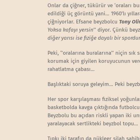
Onlar da çiğner, tükürür ve ‘oraları b
edildiği üç görüntü yani… 1960’lı yılla
çiğniyorlar. Efsane beyzbolcu
Tony Oli
Yoksa kafayı yersin
’’ diyor. Çünkü bey
diğer yarısı ise fiziğe dayalı bir spordu
Peki, ‘’oralarına buralarına’’ niçin sık
korumak için giyilen koruyucunun verd
rahatlatma çabası…
Başlıktaki soruya geleyim… Peki beyzb
Her spor karşılaşması fiziksel yoğunla
basketbolda kavga çıktığında futbolcu
Beyzbolu bu açıdan riskli yapan iki un
yaralayacak sertlikteki beyzbol topu…
Tıpkı iki tarafın da nükleer silah sahib