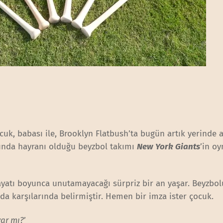
ocuk, babası ile, Brooklyn Flatbush’ta bugün artık yerinde
unda hayranı olduğu beyzbol takımı
New York Giants
’in oy
atı boyunca unutamayacağı sürpriz bir an yaşar. Beyzbo
da karşılarında belirmiştir. Hemen bir imza ister çocuk.
ar mı?
’