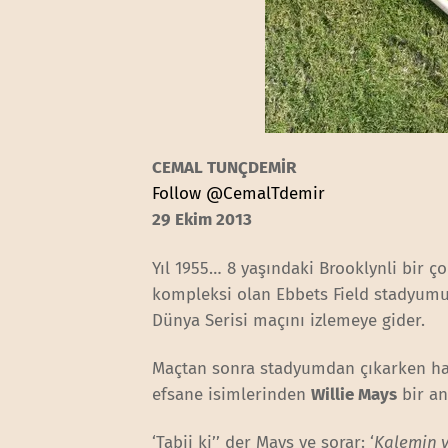
CEMAL TUNÇDEMİR
Follow @CemalTdemir
29 Ekim 2013
Yıl 1955… 8 yaşındaki Brooklynli bir ç
kompleksi olan Ebbets Field stadyum
Dünya Serisi maçını izlemeye gider.
Maçtan sonra stadyumdan çıkarken hay
efsane isimlerinden
Willie Mays
bir an
‘Tabii ki’’ der Mays ve sorar: ‘
Kalemin v