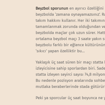
Beyzbol sporunun
en ayırıcı özelliğin
beyzbolda ‘zamana oynayamazsınız’. Ra
takım hakkını kullanır. Her iki takımın
tamamlanmak zorunda olduğundan ve b
beyzbolda maçlar çok uzun sürer. Hat
ortalama beyzbol maçı 3 saate yakın s
beyzbolu farklı bir eğlence kültürünün
‘sıkıcı’ yapan özelliktir bu…
Yaklaşık üç saat süren bir maçı statt
izleyicisine sahip sporlardan biri. Sa
statta izleyen seyirci sayısı 74,8 milyon
Bu nedenle pozisyon aralarında sohbet
mutlaka beraberlerinde stada götürürl
Peki ya sporcular üç saat boyunca ne 