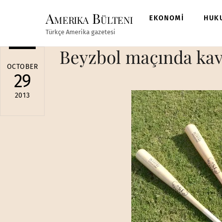
Skip
Amerika Bülteni
to
EKONOMİ
HUK
content
Türkçe Amerika gazetesi
Beyzbol maçında kav
OCTOBER
29
2013