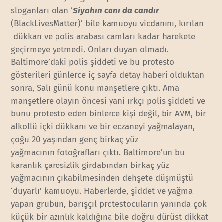
sloganları olan ‘
Siyahın canı da candır
(BlackLivesMatter)’ bile kamuoyu vicdanını, kırılan
dükkan ve polis arabası camları kadar harekete
geçirmeye yetmedi. Onları duyan olmadı.
Baltimore’daki polis şiddeti ve bu protesto
gösterileri günlerce iç sayfa detay haberi olduktan
sonra, Salı günü konu manşetlere çıktı. Ama
manşetlere olayın öncesi yani ırkçı polis şiddeti ve
bunu protesto eden binlerce kişi değil, bir AVM, bir
alkollü içki dükkanı ve bir eczaneyi yağmalayan,
çoğu 20 yaşından genç birkaç yüz
yağmacının fotoğrafları çıktı. Baltimore’un bu
karanlık çaresizlik girdabından birkaç yüz
yağmacının çıkabilmesinden dehşete düşmüştü
‘duyarlı’ kamuoyu. Haberlerde, şiddet ve yağma
yapan grubun, barışçıl protestocuların yanında çok
küçük bir azınlık kaldığına bile doğru dürüst dikkat