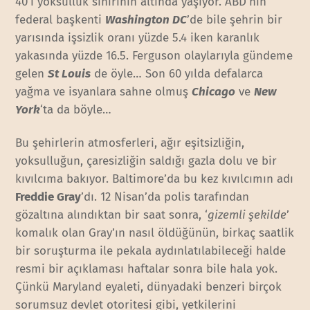
40’ı yoksulluk sınırının altında yaşıyor. ABD’nin
federal başkenti
Washington DC
’de bile şehrin bir
yarısında işsizlik oranı yüzde 5.4 iken karanlık
yakasında yüzde 16.5. Ferguson olaylarıyla gündeme
gelen
St Louis
de öyle… Son 60 yılda defalarca
yağma ve isyanlara sahne olmuş
Chicago
ve
New
York
‘ta da böyle…
Bu şehirlerin atmosferleri, ağır eşitsizliğin,
yoksulluğun, çaresizliğin saldığı gazla dolu ve bir
kıvılcıma bakıyor. Baltimore’da bu kez kıvılcımın adı
Freddie Gray
’dı. 12 Nisan’da polis tarafından
gözaltına alındıktan bir saat sonra, ‘
gizemli şekilde
’
komalık olan Gray’ın nasıl öldüğünün, birkaç saatlik
bir soruşturma ile pekala aydınlatılabileceği halde
resmi bir açıklaması haftalar sonra bile hala yok.
Çünkü Maryland eyaleti, dünyadaki benzeri birçok
sorumsuz devlet otoritesi gibi, yetkilerini