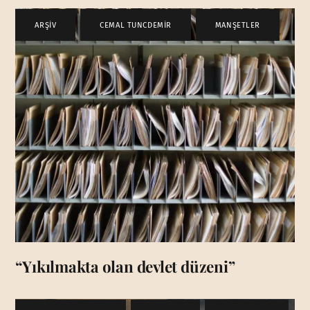
ARŞİV
,
CEMAL TUNCDEMİR
,
MANŞETLER
“Yıkılmakta olan devlet düzeni”