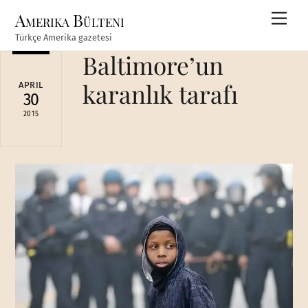
Skip
Amerika Bülteni
Men
to
Türkçe Amerika gazetesi
content
Baltimore’un
karanlık tarafı
APRIL
30
2015