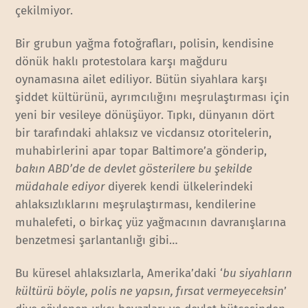
çekilmiyor.
Bir grubun yağma fotoğrafları, polisin, kendisine
dönük haklı protestolara karşı mağduru
oynamasına ailet ediliyor. Bütün siyahlara karşı
şiddet kültürünü, ayrımcılığını meşrulaştırması için
yeni bir vesileye dönüşüyor. Tıpkı, dünyanın dört
bir tarafındaki ahlaksız ve vicdansız otoritelerin,
muhabirlerini apar topar Baltimore’a gönderip,
bakın ABD’de de devlet gösterilere bu şekilde
müdahale ediyor
diyerek kendi ülkelerindeki
ahlaksızlıklarını meşrulaştırması, kendilerine
muhalefeti, o birkaç yüz yağmacının davranışlarına
benzetmesi şarlantanlığı gibi…
Bu küresel ahlaksızlarla, Amerika’daki ‘
bu siyahların
kültürü böyle, polis ne yapsın,
fırsat vermeyeceksin
’