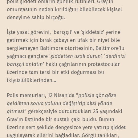
polis şiddeti onların günlük rutinleri. Gray’ın
omurgasının neden kırıldığını bilebilecek kişisel
deneyime sahip birçoğu.
İşte yasal görevini, ‘barışçıl’ ve ‘şiddetsiz’ yerine
getirmek için bırak çabayı en ufak bir niyet bile
sergilemeyen Baltimore otoritesinin, Baltimore’lu
yağmacı gençlere ‘
şiddetten uzak durun
’, ‘
derdinizi
barışçıl anlatın
’ haklı çağrılarının protestocular
üzerinde tam tersi bir etki doğurması bu
ikiyüzlülüklerinden…
Polis memurları, 12 Nisan’da ”
polisle göz göze
geldikten sonra yolunu değiştirip aksi yönde
gitmesi
” gerekçesiyle durdurdukları 25 yaşındaki
Gray’ın üstünde bir sustalı çakı buldu. Bunun
üzerine sert şekilde dengesizce yere yatırıp şiddet
uygulayarak ellerini bağladılar. Görgü tanıkları,