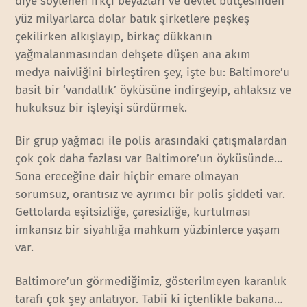
diye söylenen ırkçı beyazları ve devlet bütçesinden
yüz milyarlarca dolar batık şirketlere peşkeş
çekilirken alkışlayıp, birkaç dükkanın
yağmalanmasından dehşete düşen ana akım
medya naivliğini birleştiren şey, işte bu: Baltimore’u
basit bir ‘vandallık’ öyküsüne indirgeyip, ahlaksız ve
hukuksuz bir işleyişi sürdürmek.
Bir grup yağmacı ile polis arasındaki çatışmalardan
çok çok daha fazlası var Baltimore’un öyküsünde…
Sona ereceğine dair hiçbir emare olmayan
sorumsuz, orantısız ve ayrımcı bir polis şiddeti var.
Gettolarda eşitsizliğe, çaresizliğe, kurtulması
imkansız bir siyahlığa mahkum yüzbinlerce yaşam
var.
Baltimore’un görmediğimiz, gösterilmeyen karanlık
tarafı çok şey anlatıyor. Tabii ki içtenlikle bakana…