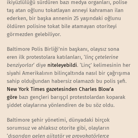
ikiyüzlülüğü sürdüren bazı medya organları, polise
taş atan oğlunu tokatlayan anneyi kahraman ilan
ederken, bir başka annenin 25 yaşındaki oğlunu
öldüren polisine tokat bile atamayan otoriteyi
görmezden gelebiliyor.
Baltimore Polis Birliği’nin başkanı, olaysız sona
eren ilk protestolara katılanları, ‘
linç çetelerine
benziyorlar
‘ diye
niteleyebildi
. ‘Linç’ kelimesinin her
siyahi Amerikalının bilinçaltında nasıl bir çağrışıma
sahip olduğundan habersiz olamazdı bu polis şefi.
New York Times gazetesinden Charles Blow’a
göre
bazı gençleri barışçıl protestolardan koparak
şiddet olaylarına yönlendiren de bu söz oldu.
Baltimore şehir yönetimi, dünyadaki birçok
sorumsuz ve ahlaksız otorite gibi, olayların
‘
dışarıdan gelen ajitatör ve provokatörlerce