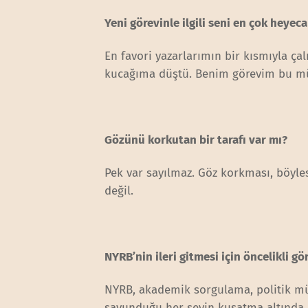
Yeni görevinle ilgili seni en çok heyec
En favori yazarlarımın bir kısmıyla 
kucağıma düştü. Benim görevim bu mü
Gözünü korkutan bir tarafı var mı?
Pek var sayılmaz. Göz korkması, böyles
değil.
NYRB’nin ileri gitmesi için öncelikli 
NYRB, akademik sorgulama, politik mü
savunduğu her şeyin kuşatma altında