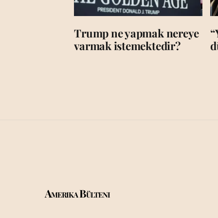
Trump ne yapmak nereye
“
varmak istemektedir?
d
Amerika Bülteni