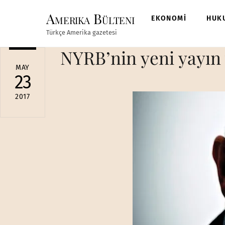
Skip
Amerika Bülteni
to
EKONOMİ
HUK
content
Türkçe Amerika gazetesi
NYRB’nin yeni yayın
MAY
23
2017