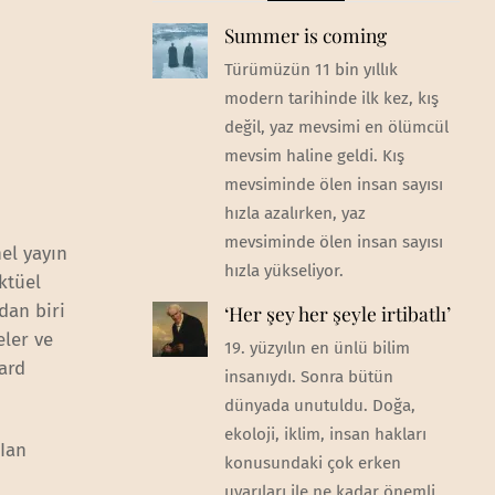
Summer is coming
Türümüzün 11 bin yıllık
modern tarihinde ilk kez, kış
değil, yaz mevsimi en ölümcül
mevsim haline geldi. Kış
mevsiminde ölen insan sayısı
hızla azalırken, yaz
mevsiminde ölen insan sayısı
el yayın
hızla yükseliyor.
ktüel
dan biri
‘Her şey her şeyle irtibatlı’
eler ve
19. yüzyılın en ünlü bilim
ard
insanıydı. Sonra bütün
dünyada unutuldu. Doğa,
ekoloji, iklim, insan hakları
 Ian
konusundaki çok erken
uyarıları ile ne kadar önemli