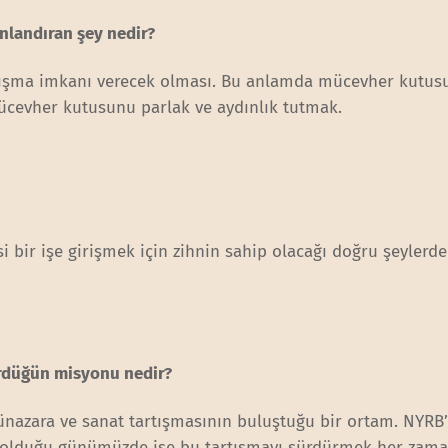
anlandıran şey nedir?
çalışma imkanı verecek olması. Bu anlamda mücevher kutus
cevher kutusunu parlak ve aydınlık tutmak.
i bir işe girişmek için zihnin sahip olacağı doğru şeylerde
gördüğün misyonu nedir?
nazara ve sanat tartışmasının buluştuğu bir ortam. NYRB
 olduğu günümüzde ise bu tartışmayı sürdürmek her zam