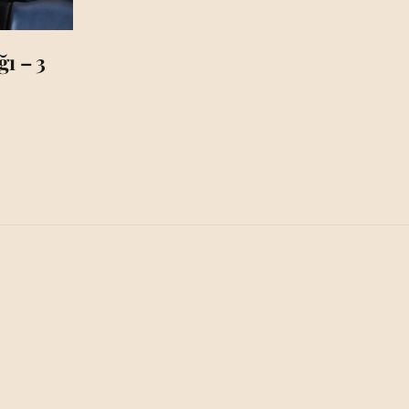
ı – 3