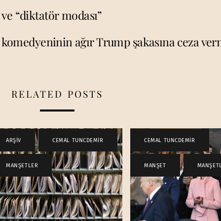
 ve “diktatör modası”
 komedyeninin ağır Trump şakasına ceza ve
RELATED POSTS
ARŞİV
,
CEMAL TUNCDEMİR
,
CEMAL TUNCDEMİR
,
MANŞETLER
MANŞET
,
MANŞET