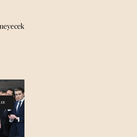
rmeyecek
LER