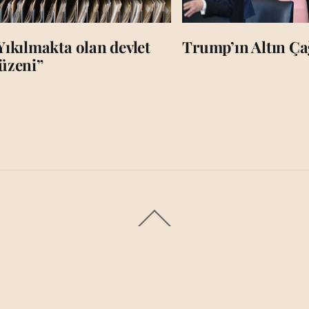
Yıkılmakta olan devlet
Trump’ın Altın Çağ
üzeni”
Back
To
Top