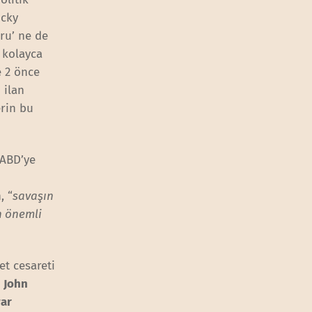
ucky
ru’ ne de
 kolayca
e 2 önce
 ilan
erin bu
 ABD’ye
, “
savaşın
n önemli
t cesareti
i
John
ar