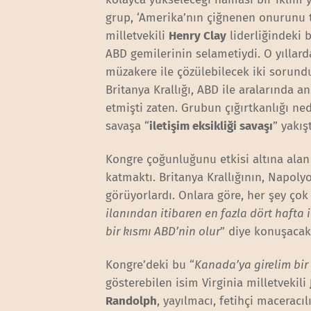
grup, ‘Amerika’nın çiğnenen onurunu te
milletvekili
Henry Clay
liderliğindeki 
ABD gemilerinin selametiydi. O yıllard
müzakere ile çözülebilecek iki sorund
Britanya Krallığı, ABD ile aralarında 
etmişti zaten. Grubun çığırtkanlığı ned
savaşa “
iletişim eksikliği savaşı
” yakı
Kongre çoğunluğunu etkisi altına alan 
katmaktı. Britanya Krallığının, Napoly
görüyorlardı. Onlara göre, her şey çok 
ilanından itibaren en fazla dört haft
bir kısmı ABD’nin olur
” diye konuşacak
Kongre’deki bu “
Kanada’ya girelim bir
gösterebilen isim Virginia milletvekili
Randolph
, yayılmacı, fetihçi maceracı