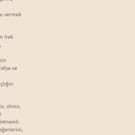
oyu vermek
n Irak
,
nin
rafya ve
çlığın
ğu, ulusu,
z
ietnamlı
eğerlerini,