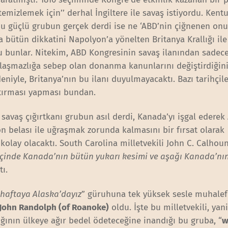
mizlemek için’’ derhal İngiltere ile savaş istiyordu. Kent
bu güçlü grubun gerçek derdi ise ne ‘ABD’nin çiğnenen onu
a bütün dikkatini Napolyon’a yönelten Britanya Krallığı ile
u bunlar. Nitekim, ABD Kongresinin savaş ilanından sadec
anlaşmazlığa sebep olan donanma kanunlarını değiştirdiğini
eniyle, Britanya’nın bu ilanı duyulmayacaktı. Bazı tarihçil
ştırması yapması bundan.
savaş çığırtkanı grubun asıl derdi, Kanada’yı işgal ederek
on belası ile uğraşmak zorunda kalmasını bir fırsat olarak
kolay olacaktı. South Carolina milletvekili John C. Calhoun
a içinde Kanada’nın bütün yukarı kesimi ve aşağı Kanada’nı
tı.
 haftaya Alaska’dayız
” güruhuna tek yüksek sesle muhalefe
John Randolph (of Roanoke)
oldu. İşte bu milletvekili, yan
lığının ülkeye ağır bedel ödeteceğine inandığı bu gruba, “
w