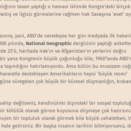
lığının tavan yaptığı o hamasi iklimde Kongre’deki birçok
yanlış ve ilgisiz görmelerine rağmen Irak Savaşına ‘evet’ 
 sonra, yani, ABD’de neredeyse her gün medyada ilk haberi
006 yılında,
National Geographic
dergisinin yaptığı ankette
e 23’ü, haritada Irak’ın ve Afganistan’ın yerlerini doğru
 bir yana Kongrenin büyük çoğunluğu bile, 1960’larda ABD’
rla taşındığını hatırlamıyordu. Ama bütün bu muazzam coğ
 hararetle destekleyen Amerikalıların hepsi ‘büyük resmi’
güne süregelen çok büyük bir küresel düşmanlığın, kıskan
 sahip değilseniz, kendinizinki dışındaki bir sosyal toplulu
 bir kötülük olarak görme kuyusuna düşmeye çok hazırsını
mojen bir topluluk olarak görmek bile büyük cehaletken, V
hale gelirsiniz. Bir başka insanın tarihini bilmiyorsanız, d