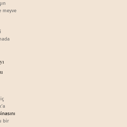
şın
ve meyve
i
şmada
yı
şu
iç
k’a
inasını
u bir