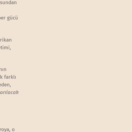
kusundan
per gücü
erikan
timi,
nın
 farklı
eden,
arılacak
roya, o