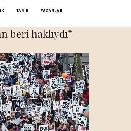
UK
TARİH
YAZARLAR
n beri haklıydı”