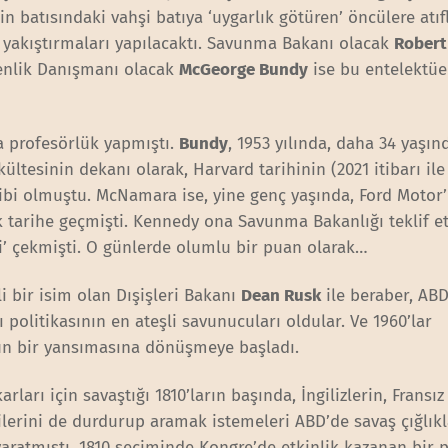
in batısındaki vahşi batıya ‘uygarlık götüren’ öncülere atıfl
’ yakıştırmaları yapılacaktı. Savunma Bakanı olacak
Robert
enlik Danışmanı olacak
McGeorge Bundy
ise bu entelektüe
ta profesörlük yapmıştı.
Bundy
, 1953 yılında, daha 34 yaşı
ültesinin dekanı olarak, Harvard tarihinin (2021 itibarı ile
ibi olmuştu. McNamara ise, yine genç yaşında, Ford Motor’
k tarihe geçmişti. Kennedy ona Savunma Bakanlığı teklif et
i’ çekmişti. O günlerde olumlu bir puan olarak…
i bir isim olan Dışişleri Bakanı
Dean Rusk
ile beraber, ABD
politikasının en ateşli savunucuları oldular. Ve 1960’lar
nun bir yansımasına dönüşmeye başladı.
rları için savaştığı 1810’ların başında, İngilizlerin, Fransız
lerini de durdurup aramak istemeleri ABD’de savaş çığlıkl
aratmıştı. 1810 seçiminde Kongre’de etkinlik kazanan bir p