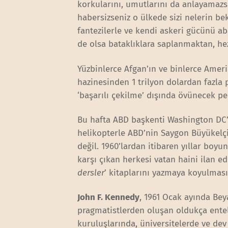
korkularını, umutlarını da anlayamazsı
habersizseniz o ülkede sizi nelerin be
fantezilerle ve kendi askeri gücünü ab
de olsa bataklıklara saplanmaktan, h
Yüzbinlerce Afgan’ın ve binlerce Amer
hazinesinden 1 trilyon dolardan fazla 
‘başarılı çekilme’ dışında övünecek p
Bu hafta ABD başkenti Washington DC’d
helikopterle ABD’nin Saygon Büyükelçi
değil. 1960’lardan itibaren yıllar boyu
karşı çıkan herkesi vatan haini ilan ed
dersler
’ kitaplarını yazmaya koyulm
John F. Kennedy
, 1961 Ocak ayında Be
pragmatistlerden oluşan oldukça entel
kuruluşlarında, üniversitelerde ve dev