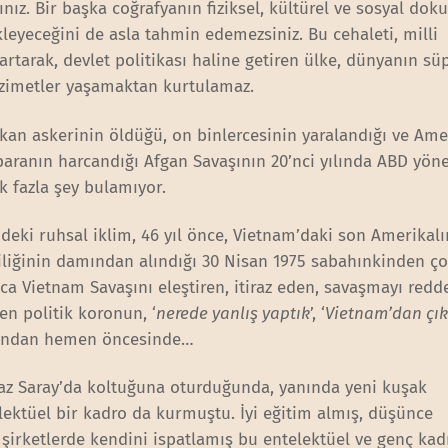
nız. Bir başka coğrafyanın fiziksel, kültürel ve sosyal do
kleyeceğini de asla tahmin edemezsiniz. Bu cehaleti, milli
artarak, devlet politikası haline getiren ülke, dünyanın sü
ezimetler yaşamaktan kurtulamaz.
ikan askerinin öldüğü, on binlercesinin yaralandığı ve Am
paranın harcandığı Afgan Savaşının 20’nci yılında ABD yöne
ek fazla şey bulamıyor.
eki ruhsal iklim, 46 yıl önce, Vietnam’daki son Amerikalı
liğinin damından alındığı 30 Nisan 1975 sabahınkinden çok
nca Vietnam Savaşını eleştiren, itiraz eden, savaşmayı redd
en politik koronun, ‘
nerede yanlış yaptık
’, ‘
Vietnam’dan çık
asından hemen öncesinde…
yaz Saray’da koltuğuna oturduğunda, yanında yeni kuşak
ektüel bir kadro da kurmuştu. İyi eğitim almış, düşünce
 şirketlerde kendini ispatlamış bu entelektüel ve genç kad