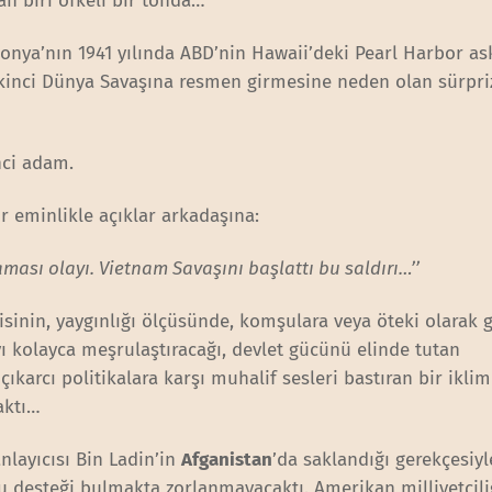
an biri öfkeli bir tonda…
aponya’nın 1941 yılında ABD’nin Hawaii’deki Pearl Harbor as
İkinci Dünya Savaşına resmen girmesine neden olan sürpri
inci adam.
r eminlikle açıklar arkadaşına:
ması olayı. Vietnam Savaşını başlattı bu saldırı…’’
gisinin, yaygınlığı ölçüsünde, komşulara veya öteki olarak 
ıyı kolayca meşrulaştıracağı, devlet gücünü elinde tutan
 çıkarcı politikalara karşı muhalif sesleri bastıran bir iklim
acaktı…
anlayıcısı Bin Ladin’in
Afganistan
’da saklandığı gerekçesiy
 desteği bulmakta zorlanmayacaktı. Amerikan milliyetçili