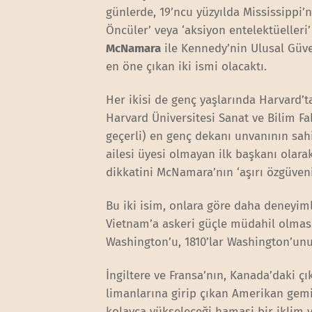
günlerde, 19’ncu yüzyılda Mississippi’n
Öncüler’ veya ‘aksiyon entelektüelleri
McNamara
ile Kennedy’nin Ulusal Güv
en öne çıkan iki ismi olacaktı.
Her ikisi de genç yaşlarında Harvard’
Harvard Üniversitesi Sanat ve Bilim Fak
geçerli) en genç dekanı unvanının sah
ailesi üyesi olmayan ilk başkanı olara
dikkatini McNamara’nın ‘aşırı özgüven
Bu iki isim, onlara göre daha deneyiml
Vietnam’a askeri güçle müdahil olması 
Washington’u, 1810’lar Washington’u
İngiltere ve Fransa’nın, Kanada’daki çıka
limanlarına girip çıkan Amerikan gemi
kolayca yükseleceği hamasi bir iklim y