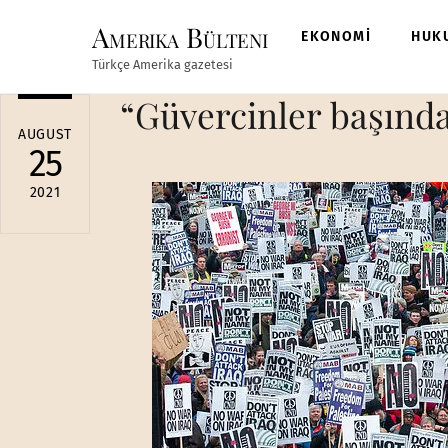
Skip
Amerika Bülteni
to
EKONOMİ
HUK
content
Türkçe Amerika gazetesi
“Güvercinler başında
AUGUST
25
2021