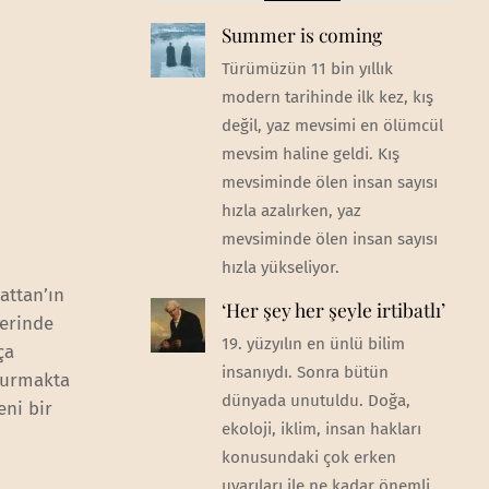
Summer is coming
Türümüzün 11 bin yıllık
modern tarihinde ilk kez, kış
değil, yaz mevsimi en ölümcül
mevsim haline geldi. Kış
mevsiminde ölen insan sayısı
hızla azalırken, yaz
mevsiminde ölen insan sayısı
hızla yükseliyor.
hattan’ın
‘Her şey her şeyle irtibatlı’
lerinde
19. yüzyılın en ünlü bilim
ça
insanıydı. Sonra bütün
oturmakta
dünyada unutuldu. Doğa,
eni bir
ekoloji, iklim, insan hakları
konusundaki çok erken
uyarıları ile ne kadar önemli