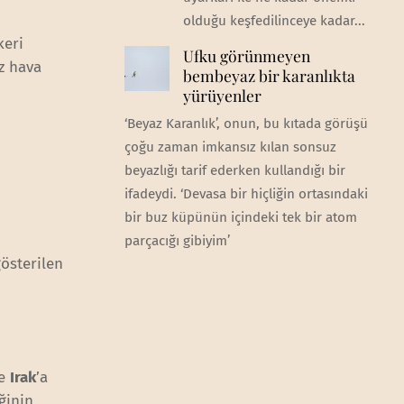
olduğu keşfedilinceye kadar...
keri
Ufku görünmeyen
z hava
bembeyaz bir karanlıkta
yürüyenler
‘Beyaz Karanlık’, onun, bu kıtada görüşü
çoğu zaman imkansız kılan sonsuz
beyazlığı tarif ederken kullandığı bir
ifadeydi. ‘Devasa bir hiçliğin ortasındaki
bir buz küpünün içindeki tek bir atom
parçacığı gibiyim’
gösterilen
le
Irak
’a
ğinin,