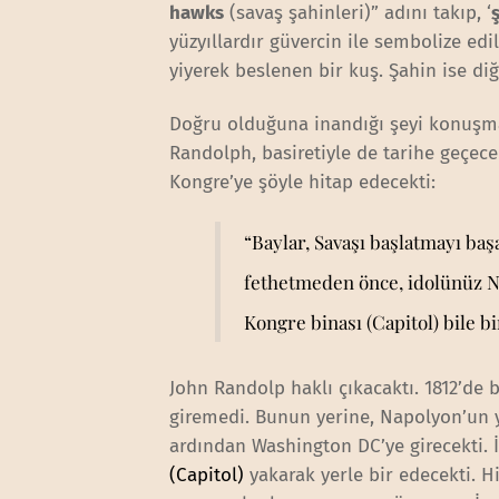
hawks
(savaş şahinleri)” adını takıp, ‘
yüzyıllardır güvercin ile sembolize e
yiyerek beslenen bir kuş. Şahin ise di
Doğru olduğuna inandığı şeyi konuşm
Randolph, basiretiyle de tarihe geçece
Kongre’ye şöyle hitap edecekti:
“Baylar, Savaşı başlatmayı baş
fethetmeden önce, idolünüz N
Kongre binası (Capitol) bile b
John Randolp haklı çıkacaktı. 1812’de
giremedi. Bunun yerine, Napolyon’un ye
ardından Washington DC’ye girecekti. 
(Capitol)
yakarak yerle bir edecekti. H