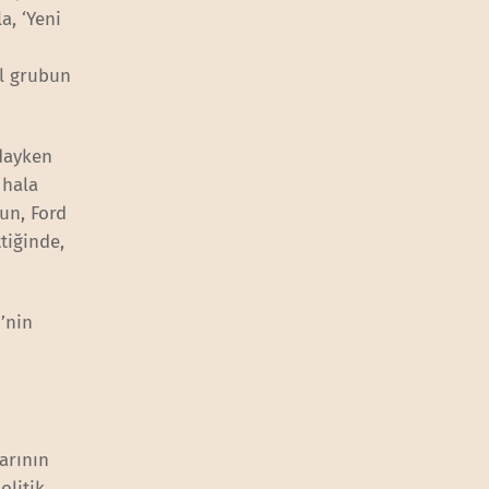
a, ‘Yeni
l grubun
ndayken
 hala
un, Ford
tiğinde,
’nin
arının
olitik