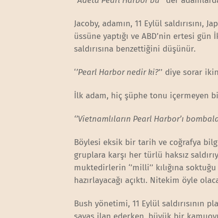
‘
’Adeta Pearl Harbor bu
’’ der adamlard
Jacoby, adamın, 11 Eylül saldırısını, J
üssüne yaptığı ve ABD’nin ertesi gün 
saldırısına benzettiğini düşünür.
‘
’Pearl Harbor nedir ki?
’’ diye sorar ik
İlk adam, hiç şüphe tonu içermeyen bi
‘’Vietnamlıların Pearl Harbor’ı bombala
Böylesi eksik bir tarih ve coğrafya bil
gruplara karşı her türlü haksız saldır
muktedirlerin ‘’milli’’ kılığına soktuğu
hazırlayacağı açıktı. Nitekim öyle ol
Bush yönetimi, 11 Eylül saldırısının pl
savaş ilan ederken, büyük bir kamuoyu