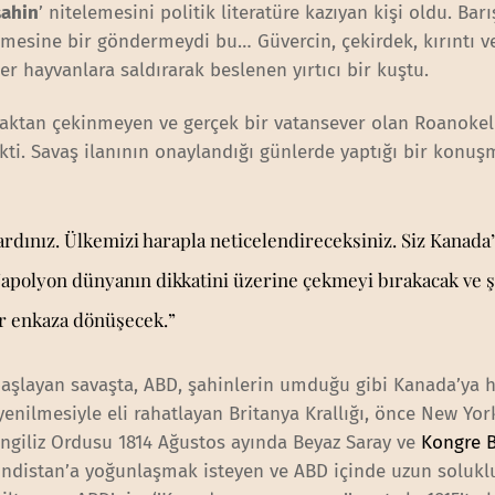
şahin
’ nitelemesini politik literatüre kazıyan kişi oldu. Barı
dilmesine bir göndermeydi bu… Güvercin, çekirdek, kırıntı 
ğer hayvanlara saldırarak beslenen yırtıcı bir kuştu.
aktan çekinmeyen ve gerçek bir vatansever olan Roanokel
kti. Savaş ilanının onaylandığı günlerde yaptığı bir konu
ardınız. Ülkemizi harapla neticelendireceksiniz. Siz Kanada’
apolyon dünyanın dikkatini üzerine çekmeyi bırakacak ve 
ir enkaza dönüşecek.”
 başlayan savaşta, ABD, şahinlerin umduğu gibi Kanada’ya h
nilmesiyle eli rahatlayan Britanya Krallığı, önce New Yor
İngiliz Ordusu 1814 Ağustos ayında Beyaz Saray ve
Kongre B
indistan’a yoğunlaşmak isteyen ve ABD içinde uzun solukl