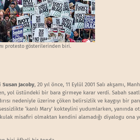
nı protesto gösterilerinden biri.
ni
Susan Jacoby
, 20 yıl önce, 11 Eylül 2001 Salı akşamı, Man
n, yol üstündeki bir bara girmeye karar verdi. Sabah saat
ırısı nedeniyle üzerine çöken belirsizlik ve kaygıyı bir par
sessizlikte ‘kanlı Mary’ kokteylini yudumlarken, yanında 
 kulak misafiri olmaktan kendini alamadığı diyalogu ona y