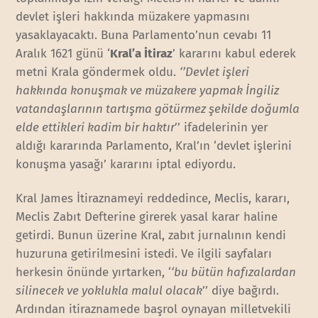
devlet işleri hakkında müzakere yapmasını
yasaklayacaktı. Buna Parlamento’nun cevabı 11
Aralık 1621 günü ‘
Kral’a İtiraz
’ kararını kabul ederek
metni Krala göndermek oldu.
‘’Devlet işleri
hakkında konuşmak ve müzakere yapmak İngiliz
vatandaşlarının tartışma götürmez şekilde doğumla
elde ettikleri kadim bir haktır
’’ ifadelerinin yer
aldığı kararında Parlamento, Kral’ın ‘devlet işlerini
konuşma yasağı’ kararını iptal ediyordu.
Kral James İtiraznameyi reddedince, Meclis, kararı,
Meclis Zabıt Defterine girerek yasal karar haline
getirdi. Bunun üzerine Kral, zabıt jurnalının kendi
huzuruna getirilmesini istedi. Ve ilgili sayfaları
herkesin önünde yırtarken, ‘
‘bu bütün hafızalardan
silinecek ve yoklukla malul olacak
’’ diye bağırdı.
Ardından itiraznamede başrol oynayan milletvekili