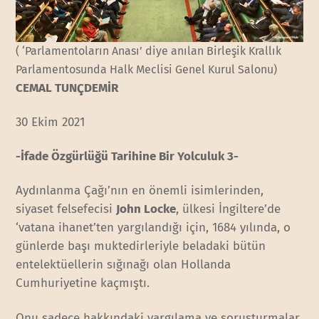
( ‘Parlamentoların Anası’ diye anılan Birleşik Krallık
Parlamentosunda Halk Meclisi Genel Kurul Salonu)
CEMAL TUNÇDEMİR
30 Ekim 2021
-İfade Özgürlüğü Tarihine Bir Yolculuk 3-
Aydınlanma Çağı’nın en önemli isimlerinden,
siyaset felsefecisi
John Locke
, ülkesi İngiltere’de
‘vatana ihanet’ten yargılandığı için, 1684 yılında, o
günlerde başı muktedirleriyle beladaki bütün
entelektüellerin sığınağı olan Hollanda
Cumhuriyetine kaçmıştı.
Onu sadece hakkındaki yargılama ve soruşturmalar