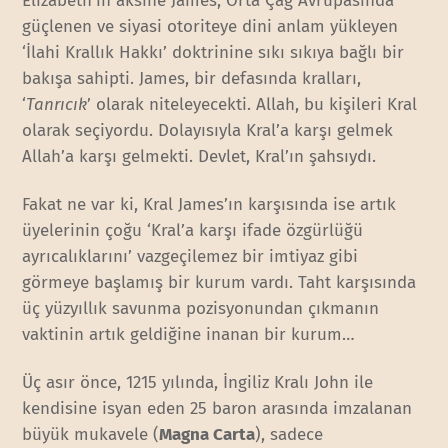
Elizabeth’in aksine James, Orta Çağ Avrupasında
güçlenen ve siyasi otoriteye dini anlam yükleyen
‘İlahi Krallık Hakkı’ doktrinine sıkı sıkıya bağlı bir
bakışa sahipti. James, bir defasında kralları,
‘
Tanrıcık
’ olarak niteleyecekti. Allah, bu kişileri Kral
olarak seçiyordu. Dolayısıyla Kral’a karşı gelmek
Allah’a karşı gelmekti. Devlet, Kral’ın şahsıydı.
Fakat ne var ki, Kral James’ın karşısında ise artık
üyelerinin çoğu ‘Kral’a karşı ifade özgürlüğü
ayrıcalıklarını’ vazgeçilemez bir imtiyaz gibi
görmeye başlamış bir kurum vardı. Taht karşısında
üç yüzyıllık savunma pozisyonundan çıkmanın
vaktinin artık geldiğine inanan bir kurum…
Üç asır önce, 1215 yılında, İngiliz Kralı John ile
kendisine isyan eden 25 baron arasında imzalanan
büyük mukavele (
Magna Carta
), sadece