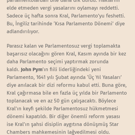
parlamentolardan bile daha dik durdu. Haklarını
elde etmeden vergi yasalarını oylamayı reddetti.
Sadece üç hafta sonra Kral, Parlamento’yu feshetti.
Bu, İngiliz tarihinde ‘Kısa Parlamento Dönemi’ diye
adlandırılıyor.
Parasız kalan ve Parlamentosuz vergi toplamakta
başarısız olacağını gören Kral, Kasım ayında bir kez
daha Parlamento seçimi yaptırmak zorunda
kaldı.
John Pym
’ın fiili liderliğindeki yeni
Parlamento, 1641 yılı Şubat ayında ‘Üç Yıl Yasaları’
diye anılacak bir dizi reformu kabul etti. Buna göre,
Kral çağırmasa bile en fazla üç yılda bir Parlamento
toplanacak ve en az 50 gün çalışacaktı. Böylece
Kral’ın keyfi şekilde Parlamentosuz hükmetmesi
dönemi kapatıldı. Bir diğer önemli reform yasası
ise Kral’ın şahsi disiplin aygıtına dönüşmüş Star
Chambers mahkemesinin lağvedilmesi oldu.