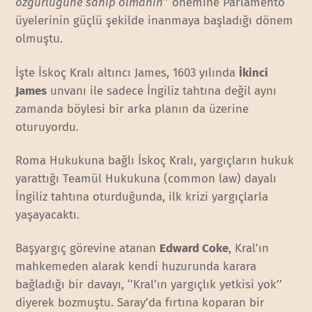
özgürlüğüne sahip olmanın
’’ önemine Parlamento
üyelerinin güçlü şekilde inanmaya başladığı dönem
olmuştu.
İşte İskoç Kralı altıncı James, 1603 yılında
İkinci
James
unvanı ile sadece İngiliz tahtına değil aynı
zamanda böylesi bir arka planın da üzerine
oturuyordu.
Roma Hukukuna bağlı İskoç Kralı, yargıçların hukuk
yarattığı Teamül Hukukuna (common law) dayalı
İngiliz tahtına oturduğunda, ilk krizi yargıçlarla
yaşayacaktı.
Başyargıç görevine atanan
Edward Coke
, Kral’ın
mahkemeden alarak kendi huzurunda karara
bağladığı bir davayı, ‘’Kral’ın yargıçlık yetkisi yok’’
diyerek bozmuştu. Saray’da fırtına koparan bir