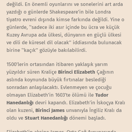
değildi. En önemli oyunlarını ve sonelerini art arda
yazdığı o günlerde Shakespeare’in bile Londra
tiyatro evreni dışında kimse farkında değildi. Yine o
günlerde, ‘’sadece iki asır içinde bu ücra ve küçük
Kuzey Avrupa ada ülkesi, dünyanın en güçlü ülkesi
ve dili de küresel dil olacak’’ iddiasında bulunacak
birine ‘’kaçık’’ gözüyle bakılabilirdi.
1500’lerin ortasından itibaren yaklaşık yarım
yüzyıldır süren Kraliçe
Birinci Elizabeth
Çağının
aslında koynunda büyük fırtınalar beslediği
sonradan anlaşılacaktı. Evlenmeyen ve çocuğu
olmayan Elizabeth’in 1603’te ölümü ile
Tudor
Hanedanlığı
devri kapandı. Elizabeth’in İskoçya Kralı
olan kuzeni,
Birinci James
unvanıyla İngiliz Kralı da
oldu ve
Stuart Hanedanlığı
dönemi başladı.