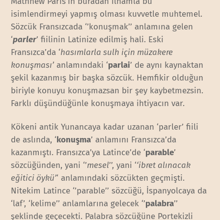
Mathhew Paris’in buradan ilhamla bu
isimlendirmeyi yapmış olması kuvvetle muhtemel.
Sözcük Fransızcada ‘’konuşmak’’ anlamına gelen
‘
parler
’ fiilinin Latinize edilmiş hali. Eski
Fransızca’da ‘
hasımlarla sulh için müzakere
konuşması’
anlamındaki ‘
parlai
’ de aynı kaynaktan
şekil kazanmış bir başka sözcük. Hemfikir olduğun
biriyle konuyu konuşmazsan bir şey kaybetmezsin.
Farklı düşündüğünle konuşmaya ihtiyacın var.
Kökeni antik Yunancaya kadar uzanan ‘parler’ fiili
de aslında, ‘
konuşma
’ anlamını Fransızca’da
kazanmıştı. Fransızca’ya Latince’de ‘
parable
’
sözcüğünden, yani ‘’
mesel
’’, yani ‘
‘ibret alınacak
eğitici öykü’
‘ anlamındaki sözcükten geçmişti.
Nitekim Latince ‘’parable’’ sözcüğü, İspanyolcaya da
‘laf’, ‘kelime’’ anlamlarına gelecek ‘’
palabra
’’
şeklinde geçecekti. Palabra sözcüğüne Portekizli