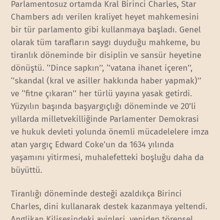
Parlamentosuz ortamda Kral Birinci Charles, Star
Chambers adı verilen kraliyet heyet mahkemesini
bir tür parlamento gibi kullanmaya başladı. Genel
olarak tüm tarafların saygı duyduğu mahkeme, bu
tiranlık döneminde bir disiplin ve sansür heyetine
dönüştü. ‘’Dince sapkın’’, ‘’vatana ihanet içeren’’,
‘’skandal (kral ve asiller hakkında haber yapmak)’’
ve ‘’fitne çıkaran’’ her türlü yayına yasak getirdi.
Yüzyılın başında başyargıçlığı döneminde ve 20’li
yıllarda milletvekilliğinde Parlamenter Demokrasi
ve hukuk devleti yolunda önemli mücadelelere imza
atan yargıç Edward Coke’un da 1634 yılında
yaşamını yitirmesi, muhalefetteki boşluğu daha da
büyüttü.
Tiranlığı döneminde desteği azaldıkça Birinci
Charles, dini kullanarak destek kazanmaya yeltendi.
Anglikan Kilisesindeki ayinleri, yeniden törensel