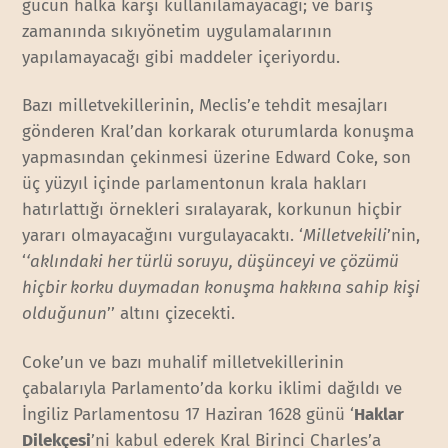
gücün halka karşı kullanılamayacağı; ve barış
zamanında sıkıyönetim uygulamalarının
yapılamayacağı gibi maddeler içeriyordu.
Bazı milletvekillerinin, Meclis’e tehdit mesajları
gönderen Kral’dan korkarak oturumlarda konuşma
yapmasından çekinmesi üzerine Edward Coke, son
üç yüzyıl içinde parlamentonun krala hakları
hatırlattığı örnekleri sıralayarak, korkunun hiçbir
yararı olmayacağını vurgulayacaktı. ‘
Milletvekili
’nin,
‘
‘aklındaki her türlü soruyu, düşünceyi ve çözümü
hiçbir korku duymadan konuşma hakkına sahip kişi
olduğunun
’’ altını çizecekti.
Coke’un ve bazı muhalif milletvekillerinin
çabalarıyla Parlamento’da korku iklimi dağıldı ve
İngiliz Parlamentosu 17 Haziran 1628 günü ‘
Haklar
Dilekçesi
’ni kabul ederek Kral Birinci Charles’a