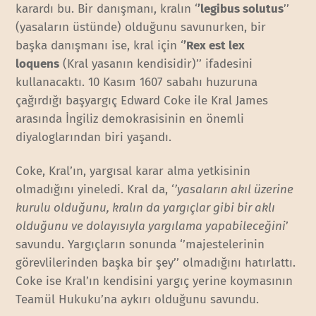
karardı bu. Bir danışmanı, kralın ‘
’legibus solutus
’’
(yasaların üstünde) olduğunu savunurken, bir
başka danışmanı ise, kral için ‘
’Rex est lex
loquens
(Kral yasanın kendisidir)’’ ifadesini
kullanacaktı. 10 Kasım 1607 sabahı huzuruna
çağırdığı başyargıç Edward Coke ile Kral James
arasında İngiliz demokrasisinin en önemli
diyaloglarından biri yaşandı.
Coke, Kral’ın, yargısal karar alma yetkisinin
olmadığını yineledi. Kral da, ‘
’yasaların akıl üzerine
kurulu olduğunu, kralın da yargıçlar gibi bir aklı
olduğunu ve dolayısıyla yargılama yapabileceğini
’
savundu. Yargıçların sonunda ‘’majestelerinin
görevlilerinden başka bir şey’’ olmadığını hatırlattı.
Coke ise Kral’ın kendisini yargıç yerine koymasının
Teamül Hukuku’na aykırı olduğunu savundu.