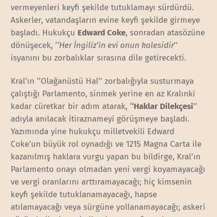
vermeyenleri keyfi şekilde tutuklamayı sürdürdü.
Askerler, vatandaşların evine keyfi şekilde girmeye
başladı. Hukukçu
Edward Coke
, sonradan atasözüne
dönüşecek, ‘
‘Her İngiliz’in evi onun kalesidir
’’
isyanını bu zorbalıklar sırasına dile getirecekti.
Kral’ın ‘’Olağanüstü Hal’’ zorbalığıyla susturmaya
çalıştığı Parlamento, sinmek yerine en az Kralınki
kadar cüretkar bir adım atarak, ‘
‘Haklar Dilekçesi
’’
adıyla anılacak itiraznameyi görüşmeye başladı.
Yazımında yine hukukçu milletvekili Edward
Coke’un büyük rol oynadığı ve 1215 Magna Carta ile
kazanılmış haklara vurgu yapan bu bildirge, Kral’ın
Parlamento onayı olmadan yeni vergi koyamayacağı
ve vergi oranlarını arttıramayacağı; hiç kimsenin
keyfi şekilde tutuklanamayacağı, hapse
atılamayacağı veya sürgüne yollanamayacağı; askeri