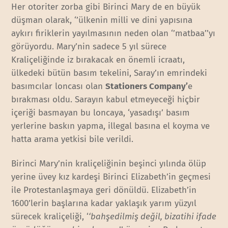
Her otoriter zorba gibi Birinci Mary de en büyük
düşman olarak, ‘’ülkenin milli ve dini yapısına
aykırı firiklerin yayılmasının neden olan ‘’matbaa’’yı
görüyordu. Mary’nin sadece 5 yıl sürece
Kraliçeliğinde iz bırakacak en önemli icraatı,
ülkedeki bütün basım tekelini, Saray’ın emrindeki
basımcılar loncası olan
Stationers Company
’
e
bırakması oldu. Sarayın kabul etmeyeceği hiçbir
içeriği basmayan bu loncaya, ‘yasadışı’ basım
yerlerine baskın yapma, illegal basına el koyma ve
hatta arama yetkisi bile verildi.
Birinci Mary’nin kraliçeliğinin beşinci yılında ölüp
yerine üvey kız kardeşi Birinci Elizabeth’in geçmesi
ile Protestanlaşmaya geri dönüldü. Elizabeth’in
1600’lerin başlarına kadar yaklaşık yarım yüzyıl
sürecek kraliçeliği, ‘
‘bahşedilmiş değil, bizatihi ifade