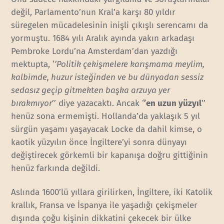
değil, Parlamento’nun Kral’a karşı 80 yıldır
süregelen mücadelesinin inişli çıkışlı serencamı da
yormuştu. 1684 yılı Aralık ayında yakın arkadaşı
Pembroke Lordu’na Amsterdam’dan yazdığı
mektupta, ‘
’Politik çekişmelere karışmama meylim,
kalbimde, huzur isteğinden ve bu dünyadan sessiz
sedasız geçip gitmekten başka arzuya yer
bırakmıyor
’’ diye yazacaktı. Ancak ‘
’en uzun yüzyıl
’’
henüz sona ermemişti. Hollanda’da yaklaşık 5 yıl
sürgün yaşamı yaşayacak Locke da dahil kimse, o
kaotik yüzyılın önce İngiltere’yi sonra dünyayı
değiştirecek görkemli bir kapanışa doğru gittiğinin
henüz farkında değildi.
Aslında 1600’lü yıllara girilirken, İngiltere, iki Katolik
krallık, Fransa ve İspanya ile yaşadığı çekişmeler
dışında çoğu kişinin dikkatini çekecek bir ülke