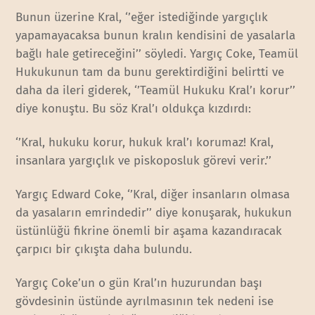
Bunun üzerine Kral, ‘’eğer istediğinde yargıçlık
yapamayacaksa bunun kralın kendisini de yasalarla
bağlı hale getireceğini’’ söyledi. Yargıç Coke, Teamül
Hukukunun tam da bunu gerektirdiğini belirtti ve
daha da ileri giderek, ‘’Teamül Hukuku Kral’ı korur’’
diye konuştu. Bu söz Kral’ı oldukça kızdırdı:
‘’Kral, hukuku korur, hukuk kral’ı korumaz! Kral,
insanlara yargıçlık ve piskoposluk görevi verir.’’
Yargıç Edward Coke, ‘’Kral, diğer insanların olmasa
da yasaların emrindedir’’ diye konuşarak, hukukun
üstünlüğü fikrine önemli bir aşama kazandıracak
çarpıcı bir çıkışta daha bulundu.
Yargıç Coke’un o gün Kral’ın huzurundan başı
gövdesinin üstünde ayrılmasının tek nedeni ise