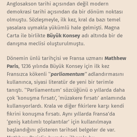
Anglosakson tarihi açısından değil modern
demokrasi tarihi açısından da bir dönüm noktası
olmuştu. Sözleşmeyle, ilk kez, kral da bazı temel
yasalara uymakla yükümlü hale gelmişti. Magna
Carta ile birlikte
Büyük Konsey
adı altında bir de
danışma meclisi oluşturulmuştu.
Dönemin ünlü tarihçisi ve Fransa uzmanı
Mathhew
Paris
, 1236 yılında Büyük Konsey için ilk kez
Fransızca kökenli ‘’
parl
iamentum
’’
adlandırmasını
kullanınca, siyasi literatür de yeni bir terimle
tanıştı. ‘’Parliamentum’ sözcüğünü o yıllarda daha
çok ‘konuşma fırsatı’, ‘müzakere fırsatı’ anlamında
kullanıyorlardı. Krala ve diğer fikirlere karşı kendi
fikrini konuşma fırsatı. Aynı yıllarda Fransa’da
‘geniş katılımlı toplantılar’ için kullanılmaya
başlandığını gösteren tarihsel belgeler de var.