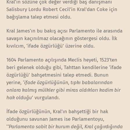
Kral’ın sözüne çok değer verdiği baş danışmanı
Salisbury Lordu Robert Cecil’in Kral’dan Coke için
bağışlama talep etmesi oldu.
Kral James’ın bu bakış açısı Parlamento ile arasında
savaşın kaçınılmaz olacağının göstergesi oldu. İlk
kıvılcım, ‘ifade özgürlüğü’ üzerine oldu.
1604 Parlamento açılışında Meclis heyeti, 1523’ten
beri gelenek olduğu gibi, Tahttan kendilerine ‘ifade
özgürlüğü’ bahşetmesini talep etmedi. Bunun
yerine, ‘
ifade özgürlüğünün, tıpkı babalarından
onlara kalmış mülkler gibi miras aldıkları kadim bir
hak olduğu
’ vurgulandı.
İfade özgürlüğünün, Kral’ın bahşettiği bir hak
olduğunu savunan James ise Parlamentoyu,
‘
‘Parlamento sabit bir kurum değil, Kral çağırdığında