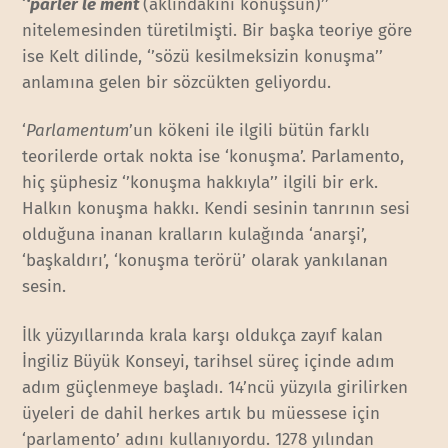
‘
‘parler le ment
(aklındakini konuşsun)’’
nitelemesinden türetilmişti. Bir başka teoriye göre
ise Kelt dilinde, ‘’sözü kesilmeksizin konuşma’’
anlamına gelen bir sözcükten geliyordu.
‘
Parlamentum
’un kökeni ile ilgili bütün farklı
teorilerde ortak nokta ise ‘konuşma’. Parlamento,
hiç şüphesiz ‘’konuşma hakkıyla’’ ilgili bir erk.
Halkın konuşma hakkı. Kendi sesinin tanrının sesi
olduğuna inanan kralların kulağında ‘anarşi’,
‘başkaldırı’, ‘konuşma terörü’ olarak yankılanan
sesin.
İlk yüzyıllarında krala karşı oldukça zayıf kalan
İngiliz Büyük Konseyi, tarihsel süreç içinde adım
adım güçlenmeye başladı. 14’ncü yüzyıla girilirken
üyeleri de dahil herkes artık bu müessese için
‘parlamento’ adını kullanıyordu. 1278 yılından