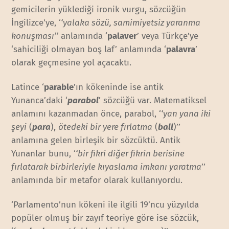
gemicilerin yüklediği ironik vurgu, sözcüğün
İngilizce’ye, ‘
‘yalaka sözü, samimiyetsiz yaranma
konuşması’’
anlamında ‘
palaver
’ veya Türkçe’ye
‘sahiciliği olmayan boş laf’ anlamında ‘
palavra
’
olarak geçmesine yol açacaktı.
Latince ‘
parable
’ın kökeninde ise antik
Yunanca’daki ‘
parabol
’ sözcüğü var. Matematiksel
anlamını kazanmadan önce, parabol, ‘
‘yan yana iki
şeyi
(
para
),
ötedeki bir yere fırlatma
(
ball
)’’
anlamına gelen birleşik bir sözcüktü. Antik
Yunanlar bunu, ‘
‘bir fikri diğer fikrin berisine
fırlatarak birbirleriyle kıyaslama imkanı yaratma
’’
anlamında bir metafor olarak kullanıyordu.
‘Parlamento’nun kökeni ile ilgili 19’ncu yüzyılda
popüler olmuş bir zayıf teoriye göre ise sözcük,