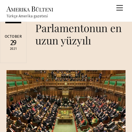
Skip
Amerika Bülteni
Men
to
Türkçe Amerika gazetesi
content
Parlamentonun en
uzun yüzyılı
OCTOBER
29
2021