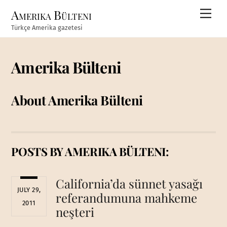
Skip
Amerika Bülteni
Men
to
Türkçe Amerika gazetesi
content
Amerika Bülteni
About
Amerika Bülteni
POSTS BY AMERIKA BÜLTENI:
California’da sünnet yasağı
JULY 29,
referandumuna mahkeme
2011
neşteri