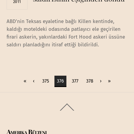
2011
ABD’nin Teksas eyaletine bağlı Killen kentinde,
kaldığı moteldeki odasında patlayıcı ele geçirilen
firari askerin, yakınlardaki Fort Hood askeri üssüne
saldırı planladığını itiraf ettiği bildirildi.
«
‹
375
376
377
378
›
»
Back
To
Top
Amerika Bülteni