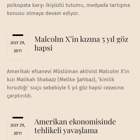
psikopata karşı ikiyüzlü tutumu, medyada tartışma
konusu olmaya devam ediyor.
Malcolm X’in kızına 5 yıl göz
JULY 29,
hapsi
2011
Amerikalı efsanevi Müslüman aktivist Malcolm X’in
kızı Malikah Shabazz (Melike Şahbaz), ‘kimlik
hırsızlığı’ suçu sebebiyle 5 yıl göz hapsi cezasına
çarptırıldı.
Amerikan ekonomisinde
JULY 29,
tehlikeli yavaşlama
2011