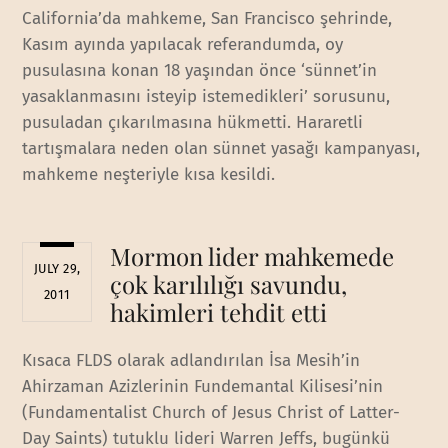
California’da mahkeme, San Francisco şehrinde,
Kasım ayında yapılacak referandumda, oy
pusulasına konan 18 yaşından önce ‘sünnet’in
yasaklanmasını isteyip istemedikleri’ sorusunu,
pusuladan çıkarılmasına hükmetti. Hararetli
tartışmalara neden olan sünnet yasağı kampanyası,
mahkeme neşteriyle kısa kesildi.
Mormon lider mahkemede
JULY 29,
çok karılılığı savundu,
2011
hakimleri tehdit etti
Kısaca FLDS olarak adlandırılan İsa Mesih’in
Ahirzaman Azizlerinin Fundemantal Kilisesi’nin
(Fundamentalist Church of Jesus Christ of Latter-
Day Saints) tutuklu lideri Warren Jeffs, bugünkü