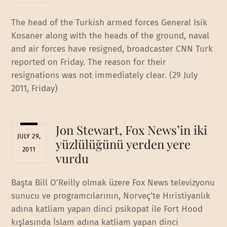
The head of the Turkish armed forces General Isik
Kosaner along with the heads of the ground, naval
and air forces have resigned, broadcaster CNN Turk
reported on Friday. The reason for their
resignations was not immediately clear. (29 July
2011, Friday)
Jon Stewart, Fox News’in iki
JULY 29,
yüzlülüğünü yerden yere
2011
vurdu
Başta Bill O’Reilly olmak üzere Fox News televizyonu
sunucu ve programcılarının, Norveç’te Hıristiyanlık
adına katliam yapan dinci psikopat ile Fort Hood
kışlasında İslam adına katliam yapan dinci