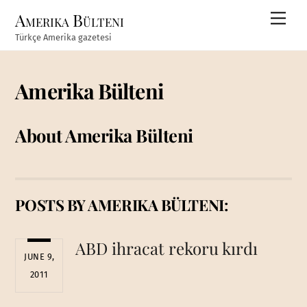
Skip
Amerika Bülteni
Men
to
Türkçe Amerika gazetesi
content
Amerika Bülteni
About
Amerika Bülteni
POSTS BY AMERIKA BÜLTENI:
ABD ihracat rekoru kırdı
JUNE 9,
2011