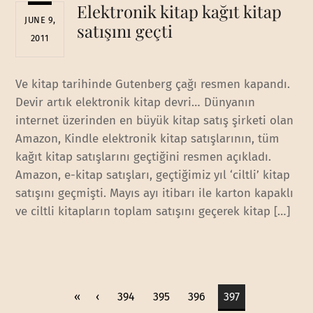
Elektronik kitap kağıt kitap
JUNE 9,
satışını geçti
2011
Ve kitap tarihinde Gutenberg çağı resmen kapandı.
Devir artık elektronik kitap devri… Dünyanın
internet üzerinden en büyük kitap satış şirketi olan
Amazon, Kindle elektronik kitap satışlarının, tüm
kağıt kitap satışlarını geçtiğini resmen açıkladı.
Amazon, e-kitap satışları, geçtiğimiz yıl ‘ciltli’ kitap
satışını geçmişti. Mayıs ayı itibarı ile karton kapaklı
ve ciltli kitapların toplam satışını geçerek kitap […]
«
‹
394
395
396
397