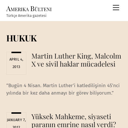
Skip
Amerika Bülteni
Men
to
Türkçe Amerika gazetesi
content
HUKUK
Martin Luther King, Malcolm
APRIL 4,
X ve sivil haklar mücadelesi
2013
”Bugün 4 Nisan. Martin Luther’i katledilişinin 45’nci
yılında bir kez daha anmayı bir görev biliyorum.”
Yüksek Mahkeme, siyaseti
JANUARY 7,
paranın emrine nasıl verdi?
2012