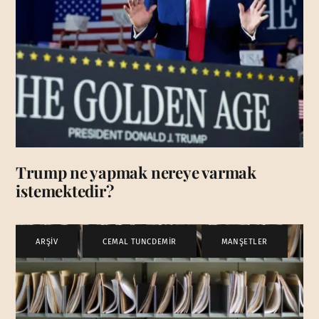
Trump ne yapmak nereye varmak
istemektedir?
ARŞİV
,
CEMAL TUNCDEMİR
,
MANŞETLER