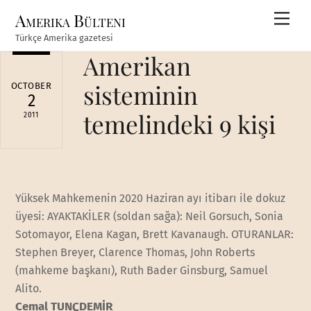
Skip
Amerika Bülteni
Men
to
Türkçe Amerika gazetesi
content
Amerikan
sisteminin
OCTOBER
2
temelindeki 9 kişi
2011
Yüksek Mahkemenin 2020 Haziran ayı itibarı ile dokuz
üyesi: AYAKTAKİLER (soldan sağa): Neil Gorsuch, Sonia
Sotomayor, Elena Kagan, Brett Kavanaugh. OTURANLAR:
Stephen Breyer, Clarence Thomas, John Roberts
(mahkeme başkanı), Ruth Bader Ginsburg, Samuel
Alito.
Cemal TUNÇDEMİR