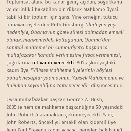
Toplumsal alana bu kadar geniş açıdan, soğukkanlı
ve derinlikli bakabilen bir Yüksek Mahkeme üyesi
tabii ki bir toplum için şans. Yine örneğin, tutucu
olmayan üyelerden Ruth Ginsburg,
‘ilerleyen yaşı
nedeniyle, Obama’nın görev süresi dolmadan emekli
olarak, mahkemedeki koltuğunun, Obama’dan
sonraki muhtemel bir Cumhuriyetçi başkanca
muhafazakar kanada verilmesine fırsat vermemesi
,
çağrılarına
ret yanıtı verecekti
. 80’i aşkın yaştaki
kadın üye, ”
Yüksek Mahkeme üyelerinin böylesi
politik hesaplar yapmasının, Yüksek Mahkemenin ve
hukukun saygınlığına zarar vereceği
” düşüncesinde.
Oysa muhafazakar başkan George W. Bush,
2005’te hem de mahkeme başkanlığına 50 yaşındaki
John Roberts’ı atamaktan çekinmeyecekti. Yani,
John Roberts, önceki yıl emekli olan kıdemli üye
Jean Paul Stevens kadar yaşasa, nereden bakılsa 40