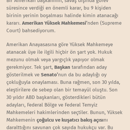
Bir Amerikan başkanının, savaş dışında görev
süresince verdiği en önemli karar, bu 9 kişiden
birinin yerinin boşalması halinde kimin atanacağı
kararı.
Amerikan Yüksek Mahkemesi’
nden (Supreme
Court) bahsediyorum.
Amerikan Anayasasına göre Yüksek Mahkemeye
atanacak üye ile ilgili hiçbir ön şart yok. Hukuk
mezunu olmak veya yargıçlık yapıyor olmak
gerekmiyor. Tek şart,
Başkan
tarafından aday
gösterilmek ve
Senato’
nun da bu adaylığı oy
çokluğuyla onaylaması. Buna rağmen, son 30 yılda,
eleştirilere de sebep olan bir temayül oluştu. Son
30 yıldır ABD başkanları, gösterdikleri bütün
adayları, Federal Bölge ve Federal Temyiz
Mahkemeleri hakimlerinden seçtiler. Bunun, Yüksek
Mahkemenin
çoğulcu ve kuşatıcı bakış açısı
nı
daralttığını savunan çok sayıda hukukçu var. Bu