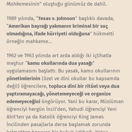
Mahkemesinin
” oluştuğu günümüz de dahil.
1989 yılında, “
Texas v. Johnson
” başlıklı davada,
“
Amerikan bayrağı yakmanın kriminal bir suç
olmadığına, ifade hürriyeti olduğuna
” hükmetti
örneğin mahkeme…
1962 ve 1963 yılında art arda aldığı iki içtihatla
meşhur “
kamu okullarında dua yasağı
”
uygulamasını başlattı. Bu yasak, kamu okullarının
yönetimlerinin
(özel ve dini okullar bu kapsamda
değil) öğrencilere,
topluca dini bir ritüel veya dua
yaptıramayacağı, yönetemeyeceği ve organize
edemeyeceğini
öngörüyor. Yani bu karar, Müslüman
öğrenciyi hergün İncil’den, Yahudi öğrenciyi Yeni
Ahit’ten ya da Katolik öğrenciyi King James
İncilinden pasajlarla derse başlamak zorunda