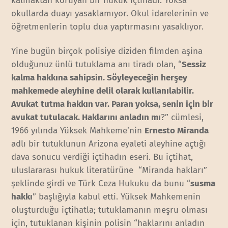
kalmaktan koruyan bir hukuk içtihadı. Yoksa
okullarda duayı yasaklamıyor. Okul idarelerinin ve
öğretmenlerin toplu dua yaptırmasını yasaklıyor.
Yine bugün birçok polisiye diziden filmden aşina
olduğunuz ünlü tutuklama anı tiradı olan, “
Sessiz
kalma hakkına sahipsin. Söyleyeceğin herşey
mahkemede aleyhine delil olarak kullanılabilir.
Avukat tutma hakkın var. Paran yoksa, senin için bir
avukat tutulacak. Haklarını anladın mı
?” cümlesi,
1966 yılında Yüksek Mahkeme’nin
Ernesto Miranda
adlı bir tutuklunun Arizona eyaleti aleyhine açtığı
dava sonucu verdiği içtihadın eseri. Bu içtihat,
uluslararası hukuk literatürüne “Miranda hakları”
şeklinde girdi ve Türk Ceza Hukuku da bunu “
susma
hakkı
” başlığıyla kabul etti. Yüksek Mahkemenin
oluşturduğu içtihatla; tutuklamanın meşru olması
için, tutuklanan kişinin polisin “haklarını anladın