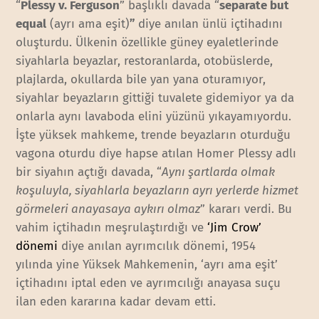
“
Plessy v. Ferguson
” başlıklı davada “
separate but
equal
(ayrı ama eşit)
”
diye anılan ünlü içtihadını
oluşturdu. Ülkenin özellikle güney eyaletlerinde
siyahlarla beyazlar, restoranlarda, otobüslerde,
plajlarda, okullarda bile yan yana oturamıyor,
siyahlar beyazların gittiği tuvalete gidemiyor ya da
onlarla aynı lavaboda elini yüzünü yıkayamıyordu.
İşte yüksek mahkeme, trende beyazların oturduğu
vagona oturdu diye hapse atılan Homer Plessy adlı
bir siyahın açtığı davada, “
Aynı şartlarda olmak
koşuluyla, siyahlarla beyazların ayrı yerlerde hizmet
görmeleri anayasaya aykırı olmaz
” kararı verdi. Bu
vahim içtihadın meşrulaştırdığı ve
‘Jim Crow’
dönemi
diye anılan ayrımcılık dönemi, 1954
yılında yine Yüksek Mahkemenin, ‘ayrı ama eşit’
içtihadını iptal eden ve ayrımcılığı anayasa suçu
ilan eden kararına kadar devam etti.