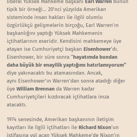
liberal Yüksek Mahkeme başkanı
Earl Warren
bunun
tipik bir örneği… 20’nci yüzyılda Amerikan
sisteminde insan hakları ile ilgili olumlu
özgürlükçü gelişmelerin birçoğu, Earl Warren’ın
başkanlığını yaptığı Yüksek Mahkemenin
içtihatlarının eseridir. Kendisini mahkemeye üye
atayan ise Cumhuriyetçi başkan
Eisenhower
‘dı.
Eisenhower, bir süre sonra “
hayatımda bundan
daha büyük bir enayilik yaptığımı hatırlamıyorum”
diye yakınacaktı bu atamasından. Ancak,
aynı Eisenhower’ın Warren’dan sonra atadığı diğer
üye
William Brennan
da Warren kadar
Cumhuriyetçileri kızdıracak içtihatlara imza
atacaktı.
1974 senesinde, Amerikan başkanının iletişim
kayıtları ile ilgili içtihatları ile
Richard Nixon
‘un
istifasına yol açan Yüksek Mahkeme’de Nixon’ın