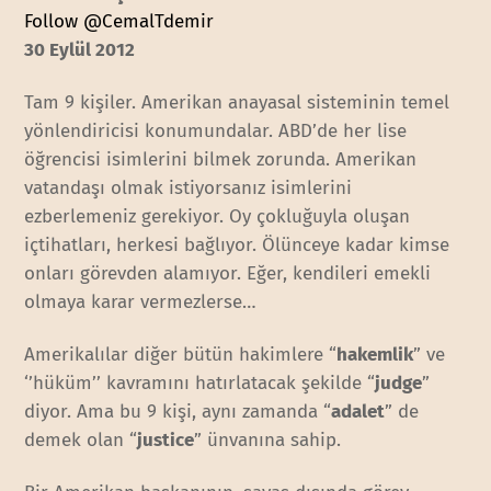
Follow @CemalTdemir
30 Eylül 2012
Tam 9 kişiler. Amerikan anayasal sisteminin temel
yönlendiricisi konumundalar. ABD’de her lise
öğrencisi isimlerini bilmek zorunda. Amerikan
vatandaşı olmak istiyorsanız isimlerini
ezberlemeniz gerekiyor. Oy çokluğuyla oluşan
içtihatları, herkesi bağlıyor. Ölünceye kadar kimse
onları görevden alamıyor. Eğer, kendileri emekli
olmaya karar vermezlerse…
Amerikalılar diğer bütün hakimlere “
hakemlik
” ve
‘’hüküm’’ kavramını hatırlatacak şekilde “
judge
”
diyor. Ama bu 9 kişi, aynı zamanda “
adalet
” de
demek olan “
justice
” ünvanına sahip.