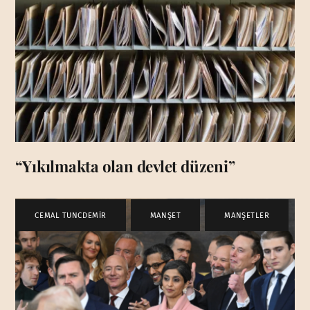
“Yıkılmakta olan devlet düzeni”
CEMAL TUNCDEMİR
,
MANŞET
,
MANŞETLER