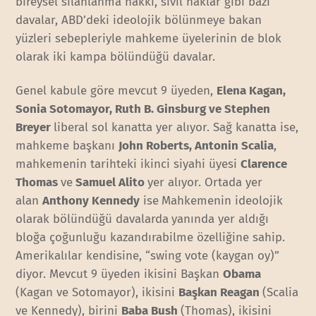
bireysel silahlanma hakkı, sivil haklar gibi bazı
davalar, ABD’deki ideolojik bölünmeye bakan
yüzleri sebepleriyle mahkeme üyelerinin de blok
olarak iki kampa bölündüğü davalar.
Genel kabule göre mevcut 9 üyeden,
Elena Kagan,
Sonia Sotomayor, Ruth B. Ginsburg ve Stephen
Breyer
liberal sol kanatta yer alıyor. Sağ kanatta ise,
mahkeme başkanı
John Roberts, Antonin Scalia
,
mahkemenin tarihteki ikinci siyahi üyesi
Clarence
Thomas
ve
Samuel Alito
yer alıyor. Ortada yer
alan
Anthony Kennedy
ise
Mahkemenin ideolojik
olarak bölündüğü davalarda
yanında yer aldığı
bloğa çoğunluğu kazandırabilme özelliğine sahip.
Amerikalılar kendisine, “swing vote (kaygan oy)”
diyor. Mevcut 9 üyeden ikisini Başkan
Obama
(Kagan ve Sotomayor), ikisini
Başkan Reagan
(Scalia
ve Kennedy), birini
Baba Bush
(Thomas), ikisini