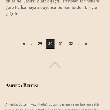
dillerine “Jesus” olarak geçti. Hristiyan tarihçilere
göre Hz İsa hayatı boyunca bu isimlerden biriyle
çağrıldı.
«
‹
29
30
31
32
›
»
Back
To
Top
Amerika Bülteni
Amerika Bülteni, yayınladığı bütün içeriğin yayın hakkını saklı