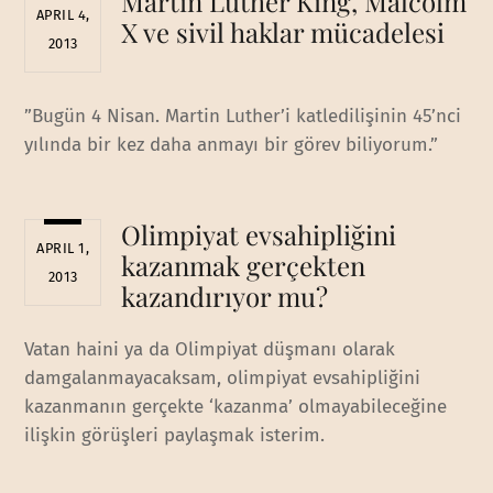
Martin Luther King, Malcolm
APRIL 4,
X ve sivil haklar mücadelesi
2013
”Bugün 4 Nisan. Martin Luther’i katledilişinin 45’nci
yılında bir kez daha anmayı bir görev biliyorum.”
Olimpiyat evsahipliğini
APRIL 1,
kazanmak gerçekten
2013
kazandırıyor mu?
Vatan haini ya da Olimpiyat düşmanı olarak
damgalanmayacaksam, olimpiyat evsahipliğini
kazanmanın gerçekte ‘kazanma’ olmayabileceğine
ilişkin görüşleri paylaşmak isterim.