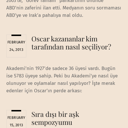
2003’te, “Görev Tamam” pankartının önünde
ABD’nin zaferini ilan etti. Medyanın soru sormaması
ABD’ye ve Irak’a pahalıya mal oldu.
Oscar kazananlar kim
FEBRUARY
tarafından nasıl seçiliyor?
24, 2013
Akademi’nin 1927’de sadece 36 üyesi vardı. Bugün
ise 5783 üyeye sahip. Peki bu Akademi’ye nasıl üye
olunuyor ve oylamalar nasıl yapılıyor? İşte merak
edenler için Oscar’ın perde arkası:
Sıra dışı bir aşk
FEBRUARY
sempozyumu
15, 2013