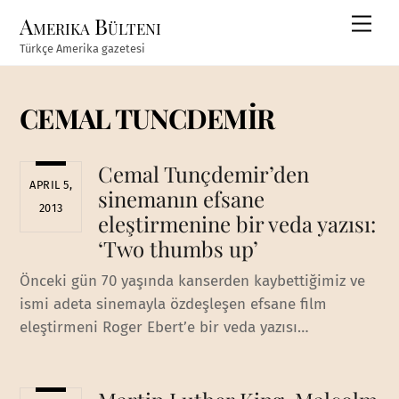
Skip
Amerika Bülteni
Men
to
Türkçe Amerika gazetesi
content
CEMAL TUNCDEMİR
Cemal Tunçdemir’den
APRIL 5,
sinemanın efsane
2013
eleştirmenine bir veda yazısı:
‘Two thumbs up’
Önceki gün 70 yaşında kanserden kaybettiğimiz ve
ismi adeta sinemayla özdeşleşen efsane film
eleştirmeni Roger Ebert’e bir veda yazısı…