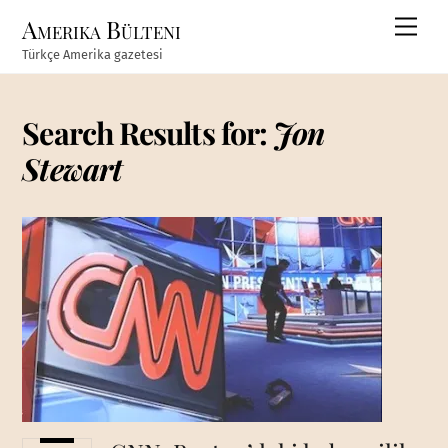
Skip
Amerika Bülteni
Men
to
Türkçe Amerika gazetesi
content
Search Results for:
Jon
Stewart