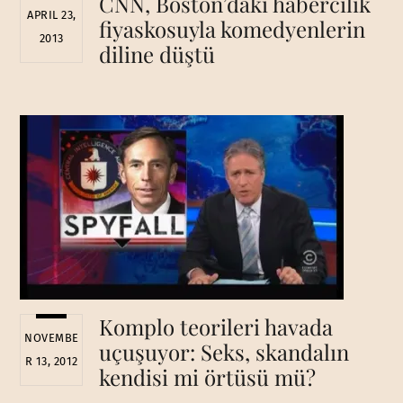
CNN, Boston’daki habercilik
APRIL 23,
fiyaskosuyla komedyenlerin
2013
diline düştü
Komplo teorileri havada
NOVEMBE
uçuşuyor: Seks, skandalın
R 13, 2012
kendisi mi örtüsü mü?