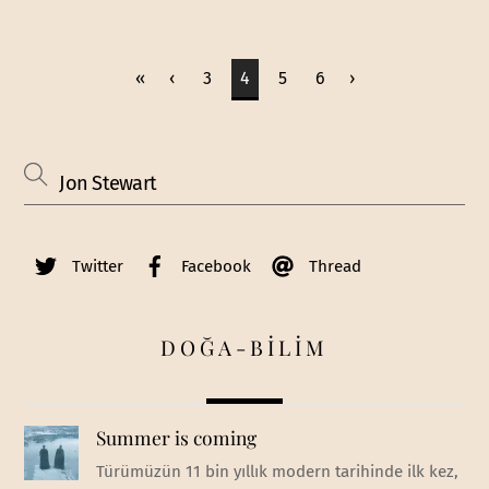
«
‹
3
4
5
6
›
Twitter
Facebook
Thread
DOĞA-BİLİM
Summer is coming
Türümüzün 11 bin yıllık modern tarihinde ilk kez,