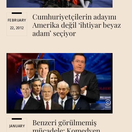
Cumhuriyetçilerin adayını
FEBRUARY
Amerika değil ‘ihtiyar beyaz
22, 2012
adam’ seçiyor
Benzeri görülmemiş
JANUARY
mücadele: Komedyen