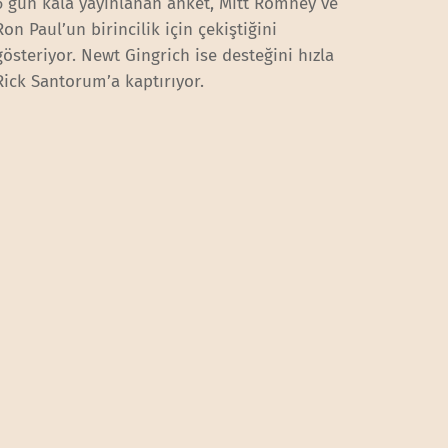
6 gün kala yayınlanan anket, Mitt Romney ve
Ron Paul’un birincilik için çekiştiğini
gösteriyor. Newt Gingrich ise desteğini hızla
Rick Santorum’a kaptırıyor.