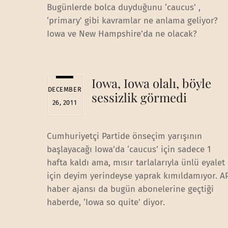
Bugünlerde bolca duyduğunu ‘caucus’ ,
‘primary’ gibi kavramlar ne anlama geliyor?
Iowa ve New Hampshire’da ne olacak?
Iowa, Iowa olalı, böyle
DECEMBER
sessizlik görmedi
26, 2011
Cumhuriyetçi Partide önseçim yarışının
başlayacağı Iowa’da ‘caucus’ için sadece 1
hafta kaldı ama, mısır tarlalarıyla ünlü eyalet
için deyim yerindeyse yaprak kımıldamıyor. A
haber ajansı da bugün abonelerine geçtiği
haberde, ‘Iowa so quite’ diyor.