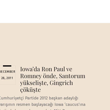
Iowa’da Ron Paul ve
DECEMBER
Romney önde, Santorum
28, 2011
yükselişte, Gingrich
çöküşte
Cumhuriyetçi Partide 2012 başkan adaylığı
yarışının resmen başlayacağı Iowa ‘caucus’ına