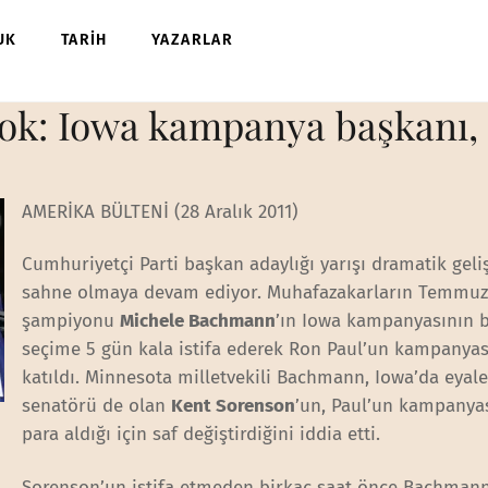
UK
TARİH
YAZARLAR
k: Iowa kampanya başkanı, P
AMERİKA BÜLTENİ (28 Aralık 2011)
Cumhuriyetçi Parti başkan adaylığı yarışı dramatik gel
sahne olmaya devam ediyor. Muhafazakarların Temmuz
şampiyonu
Michele Bachmann
’ın Iowa kampanyasının b
seçime 5 gün kala istifa ederek Ron Paul’un kampanya
katıldı. Minnesota milletvekili Bachmann, Iowa’da eyale
senatörü de olan
Kent Sorenson
’un, Paul’un kampanya
para aldığı için saf değiştirdiğini iddia etti.
Sorenson’un istifa etmeden birkaç saat önce Bachmann