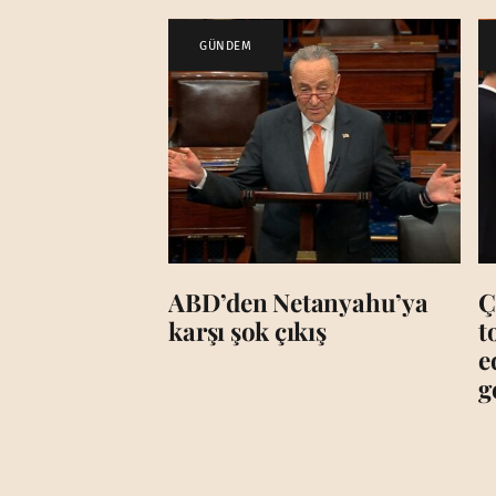
GÜNDEM
ABD’den Netanyahu’ya
Ç
karşı şok çıkış
t
e
g