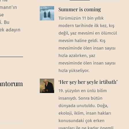
hmann’ın
Summer is coming
se
Türümüzün 11 bin yıllık
i. Bu
modern tarihinde ilk kez, kış
ek adayın
değil, yaz mevsimi en ölümcül
mevsim haline geldi. Kış
mevsiminde ölen insan sayısı
hızla azalırken, yaz
mevsiminde ölen insan sayısı
hızla yükseliyor.
‘Her şey her şeyle irtibatlı’
Santorum
19. yüzyılın en ünlü bilim
insanıydı. Sonra bütün
dünyada unutuldu. Doğa,
ekoloji, iklim, insan hakları
konusundaki çok erken
uyarıları ile ne kadar önemli