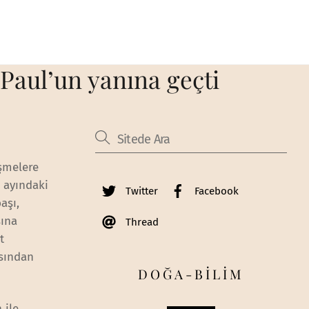
aul’un yanına geçti
işmelere
 ayındaki
Twitter
Facebook
aşı,
sına
Thread
t
sından
DOĞA-BİLİM
 ile