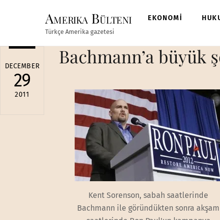
Skip
Amerika Bülteni
to
EKONOMİ
HUK
content
Türkçe Amerika gazetesi
Bachmann’a büyük şo
DECEMBER
29
2011
Kent Sorenson, sabah saatlerinde
Bachmann ile göründükten sonra akşam