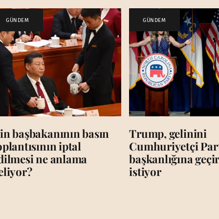
GÜNDEM
GÜNDEM
in başbakanının basın
Trump, gelinini
oplantısının iptal
Cumhuriyetçi Par
dilmesi ne anlama
başkanlığına geç
eliyor?
istiyor