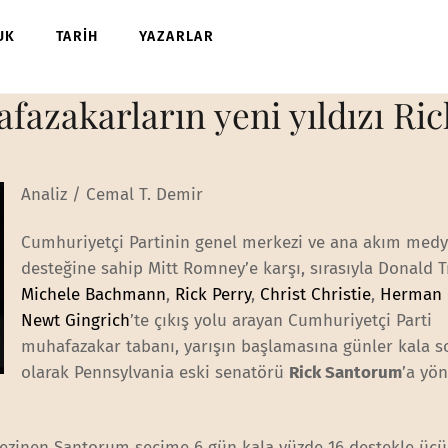
UK
TARİH
YAZARLAR
fazakarların yeni yıldızı Ri
Analiz / Cemal T. Demir
Cumhuriyetçi Partinin genel merkezi ve ana akım med
desteğine sahip Mitt Romney’e karşı, sırasıyla Donald 
Michele Bachmann
,
Rick Perry
,
Christ Christie
,
Herman 
Newt Gingrich
’te çıkış yolu arayan Cumhuriyetçi Parti
muhafazakar tabanı, yarışın başlamasına günler kala 
olarak Pennsylvania eski senatörü
Rick Santorum
’a yö
gezinen Santorum seçime 6 gün kala yüzde 16 destekle üç