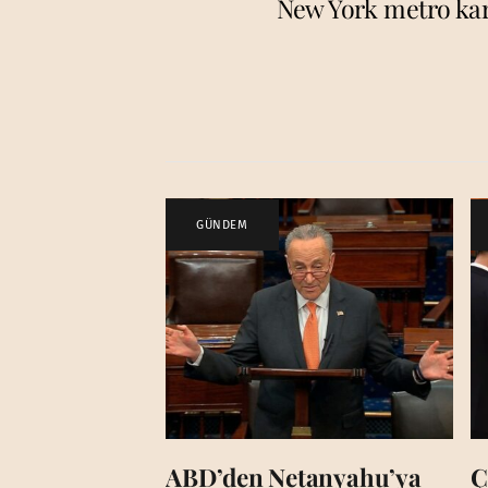
New York metro kart
GÜNDEM
ABD’den Netanyahu’ya
Ç