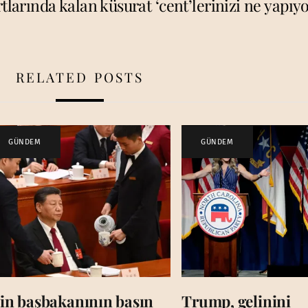
larında kalan küsurat ‘cent’lerinizi ne yapıy
RELATED POSTS
GÜNDEM
GÜNDEM
in başbakanının basın
Trump, gelinini