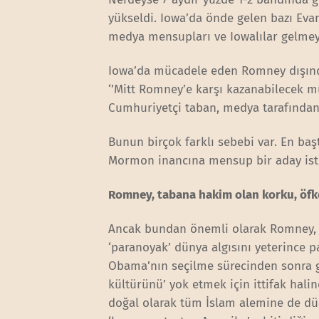
yükseldi. Iowa’da önde gelen bazı Evan
medya mensupları ve Iowalılar gelmey
Iowa’da mücadele eden Romney dışında
‘’Mitt Romney’e karşı kazanabilecek m
Cumhuriyetçi taban, medya tarafından
Bunun birçok farklı sebebi var. En başt
Mormon inancına mensup bir aday is
Romney, tabana hakim olan korku, öfk
Ancak bundan önemli olarak Romney, p
‘paranoyak’ dünya algısını yeterince 
Obama’nın seçilme sürecinden sonra 
kültürünü’ yok etmek için ittifak ha
doğal olarak tüm İslam alemine de dü