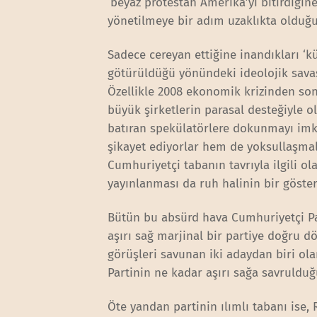
‘beyaz protestan Amerika’yı bitirdiğin
yönetilmeye bir adım uzaklıkta olduğ
Sadece cereyan ettiğine inandıkları ‘
götürüldüğü yönündeki ideolojik sava
Özellikle 2008 ekonomik krizinden son
büyük şirketlerin parasal desteğiyle 
batıran spekülatörlere dokunmayı imk
şikayet ediyorlar hem de yoksullaşmal
Cumhuriyetçi tabanın tavrıyla ilgili o
yayınlanması da ruh halinin bir göster
Bütün bu absürd hava Cumhuriyetçi Par
aşırı sağ marjinal bir partiye doğru d
görüşleri savunan iki adaydan biri ola
Partinin ne kadar aşırı sağa savruldu
Öte yandan partinin ılımlı tabanı ise