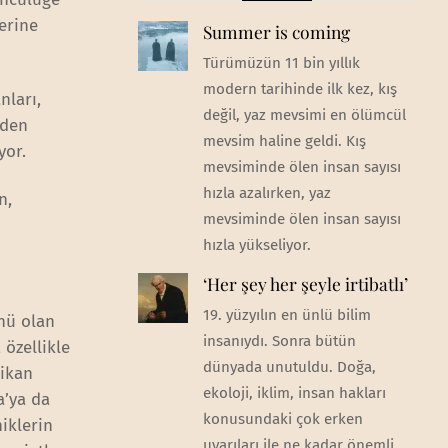
erine
Summer is coming
Türümüzün 11 bin yıllık
modern tarihinde ilk kez, kış
nları,
değil, yaz mevsimi en ölümcül
eden
mevsim haline geldi. Kış
yor.
mevsiminde ölen insan sayısı
hızla azalırken, yaz
n,
mevsiminde ölen insan sayısı
hızla yükseliyor.
‘Her şey her şeyle irtibatlı’
19. yüzyılın en ünlü bilim
nü olan
insanıydı. Sonra bütün
özellikle
dünyada unutuldu. Doğa,
ikan
ekoloji, iklim, insan hakları
a’ya da
konusundaki çok erken
iklerin
uyarıları ile ne kadar önemli