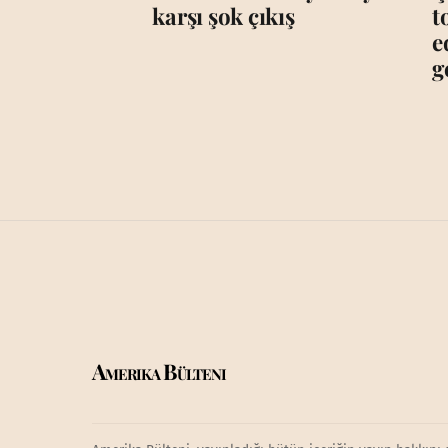
karşı şok çıkış
t
e
g
Amerika Bülteni