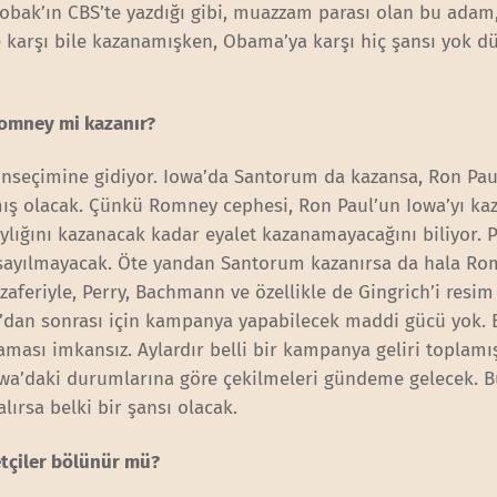
Tobak’ın CBS’te yazdığı gibi, muazzam parası olan bu adam
 karşı bile kazanamışken, Obama’ya karşı hiç şansı yok d
Romney mi kazanır?
 önseçimine gidiyor. Iowa’da Santorum da kazansa, Ron Pau
ş olacak. Çünkü Romney cephesi, Ron Paul’un Iowa’yı kaz
ylığını kazanacak kadar eyalet kazanamayacağını biliyor. 
 sayılmayacak. Öte yandan Santorum kazanırsa da hala R
feriyle, Perry, Bachmann ve özellikle de Gingrich’i resim
a’dan sonrası için kampanya yapabilecek maddi gücü yok.
aması imkansız. Aylardır belli bir kampanya geliri toplamı
wa’daki durumlarına göre çekilmeleri gündeme gelecek. 
lırsa belki bir şansı olacak.
tçiler bölünür mü?