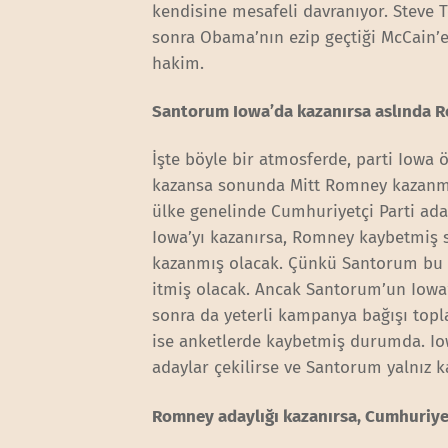
kendisine mesafeli davranıyor. Steve 
sonra Obama’nın ezip geçtiği McCain’e
hakim.
Santorum Iowa’da kazanırsa aslında 
İşte böyle bir atmosferde, parti Iowa
kazansa sonunda Mitt Romney kazanmı
ülke genelinde Cumhuriyetçi Parti ada
Iowa’yı kazanırsa, Romney kaybetmiş
kazanmış olacak. Çünkü Santorum bu za
itmiş olacak. Ancak Santorum’un Iow
sonra da yeterli kampanya bağışı topl
ise anketlerde kaybetmiş durumda. Io
adaylar çekilirse ve Santorum yalnız ka
Romney adaylığı kazanırsa, Cumhuriye