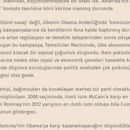
e’ inanırken, küçümsenmeyecek bir oranı ise, ‘Amerika’nın 
u’ komplo teorisine körü körüne inanmış durumda.
kültürel savaş’ değil, ülkenin Obama önderliğinde ‘komüni
ş kampanyalarına da kendilerini fena halde kaptırmış du
ra artan regülasyon ve denetim taleplerinden sonra sıkışa
oluşan bu kampanya, Temsilciler Meclisinde, ülke ekonomis
ansız kılacak bir sayısal çoğunluk oluşturdu. Hem yoksul
arına neden olan siyasi ve ekonomik çevreleri hararetle k
larak düşünce kuruluşlarında politik analizden çok psikoloj
gesi olsa gerek.
tiyi, bağımsızları da kucaklayan merkez bir parti olmakta
önüştürüyor. 2008 seçiminde, ılımlı isim McCain’e karşı en
n Romney’nin 2012 yarışının en ılımlı ismi olması bile Cu
ğunun göstergesi.
, Romney’nin Obama’ya karşı kazanamayacağını düşündükler