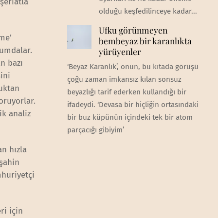
şeriatla
olduğu keşfedilinceye kadar...
Ufku görünmeyen
zme’
bembeyaz bir karanlıkta
rumdalar.
yürüyenler
n bazı
‘Beyaz Karanlık’, onun, bu kıtada görüşü
ini
çoğu zaman imkansız kılan sonsuz
luktan
beyazlığı tarif ederken kullandığı bir
oruyorlar.
ifadeydi. ‘Devasa bir hiçliğin ortasındaki
ik analiz
bir buz küpünün içindeki tek bir atom
parçacığı gibiyim’
n hızla
 şahin
mhuriyetçi
i için