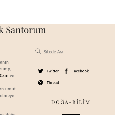
ck Santorum
yanın
Trump,
Twitter
Facebook
Cain
ve
Thread
son umut
nelmeye
DOĞA-BİLİM
üncülüğe