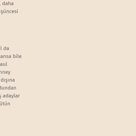
, daha
üşüncesi
l da
ansa bile
Paul
omney
 dışına
 Bundan
ş adaylar
Bütün