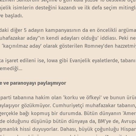
jelik isimlerin desteğini kazandı ve ilk defa seçim mitingl
e başladı.
ki diğer 5 adayın kampanyasının da en öncelikli argüma
uhafazakar aday’’ın kendi adayları olduğu’ iddiası. Peki n
 ‘kaçınılmaz aday’ olarak gösterilen Romney’den hazzetmi
a işaret edileni ise, Iowa gibi Evanjelik eyaletlerde, tabanı
temediği…
e ve paranoyayı paylaşmıyor
arti tabanına hakim olan ‘korku ve öfkeyi’ ve bunun ürü
paylaşıyor gözükmüyor. Cumhuriyetçi muhafazakar tabanın, 
gerçekle bağı kopmuş bir durumda. Bütün dünyanın ‘Amer
linde olduğunu düşünüp bütün dünyaya da, BM’ye de, Avrup
şmanlık hissi duyuyorlar. Dahası, büyük çoğunluğu Hispan