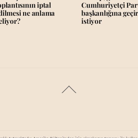
oplantısının iptal
Cumhuriyetçi Par
dilmesi ne anlama
başkanlığına geç
eliyor?
istiyor
Back
To
Top