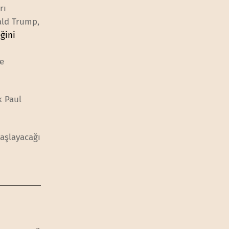
rı
ald Trump,
ğini
l
ne
k Paul
aşlayacağı