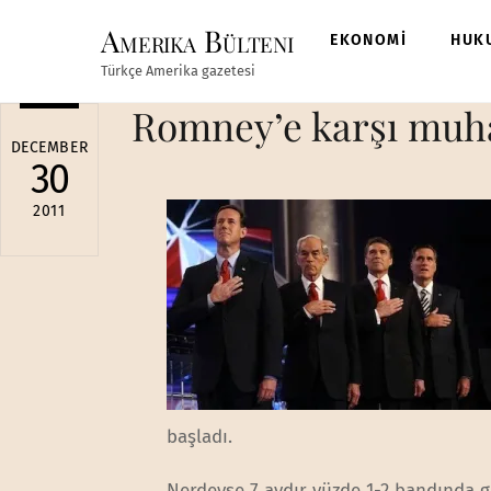
Skip
Amerika Bülteni
to
EKONOMİ
HUK
content
Türkçe Amerika gazetesi
Romney’e karşı muha
DECEMBER
30
2011
başladı.
Nerdeyse 7 aydır yüzde 1-2 bandında 