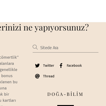
erinizi ne yapıyorsunuz?
cömertlik’’
alanlara
Twitter
Facebook
genellikle
nt bonus
Thread
üklenen bu
sına
DOĞA-BİLİM
ak bir
u kartları