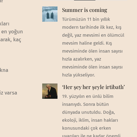
or
Summer is coming
Türümüzün 11 bin yıllık
kları
modern tarihinde ilk kez, kış
in en yoğun
değil, yaz mevsimi en ölümcül
karak, kaç
mevsim haline geldi. Kış
mevsiminde ölen insan sayısı
hızla azalırken, yaz
mevsiminde ölen insan sayısı
ikna
hızla yükseliyor.
‘Her şey her şeyle irtibatlı’
iz varsa
19. yüzyılın en ünlü bilim
insanıydı. Sonra bütün
dünyada unutuldu. Doğa,
ekoloji, iklim, insan hakları
konusundaki çok erken
uyarıları ile ne kadar önemli