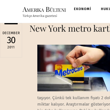
Skip
Amerika Bülteni
to
EKONOMİ
HUK
content
Türkçe Amerika gazetesi
New York metro kartl
DECEMBER
30
2011
taşıyor. Çünkü tek kullanım fiyatı 2 d
miktar kalıyor. Araştırmalar gösteriyor