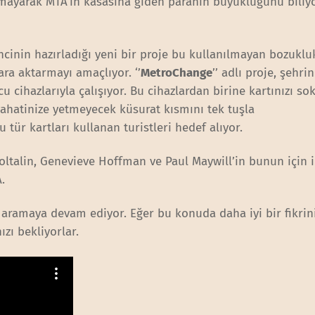
lmayarak MTA’in kasasına giden paranın büyüklüğünü biliy
cinin hazırladığı yeni bir proje bu kullanılmayan bozuklu
ra aktarmayı amaçlıyor. ‘’
MetroChange
’’ adlı proje, şehr
 cihazlarıyla çalışıyor. Bu cihazlardan birine kartınızı so
eyahatinize yetmeyecek küsurat kısmını tek tuşla
u tür kartları kullanan turistleri hedef alıyor.
Boltalin, Genevieve Hoffman ve Paul Maywill’in bunun için 
.
aramaya devam ediyor. Eğer bu konuda daha iyi bir fikrin
zı bekliyorlar.