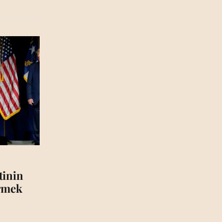
tinin
irmek