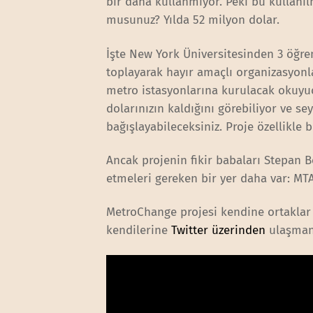
bir daha kullanmıyor. Peki bu kullanı
musunuz? Yılda 52 milyon dolar.
İşte New York Üniversitesinden 3 öğren
toplayarak hayır amaçlı organizasyonla
metro istasyonlarına kurulacak okuyucu
dolarınızın kaldığını görebiliyor ve s
bağışlayabileceksiniz. Proje özellikle b
Ancak projenin fikir babaları Stepan 
etmeleri gereken bir yer daha var: MTA
MetroChange projesi kendine ortaklar 
kendilerine
Twitter üzerinden
ulaşmanı