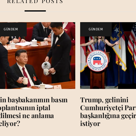
RELATED POSTS
GÜNDEM
GÜNDEM
in başbakanının basın
Trump, gelinini
oplantısının iptal
Cumhuriyetçi Par
dilmesi ne anlama
başkanlığına geç
eliyor?
istiyor