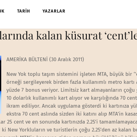
UK
TARİH
YAZARLAR
arında kalan küsurat ‘cent’l
AMERİKA BÜLTENİ (30 Aralık 2011)
New Yok toplu taşım sistemini işleten MTA, büyük bir ‘’
örneği sergileyerek birden fazla kullanımlı metro kartı 
yüzde 7 bonus veriyor. Limitsiz kart almayanların çoğu 
10 dolarlık kullanımlı kart alıyor ve karşılığında 70 ce
ikram ediliyor. Ancak uygulama gösterdi ki kartınıza y
ekstra 70 cent aslında sizden iki katını alıp MTA’in kasa
olar 25 cent ve en sonunda kartınızda 2.25’i tamamlamayac
 ki New Yorkluların ve turistlerin çoğu 2.25’den az kalan b