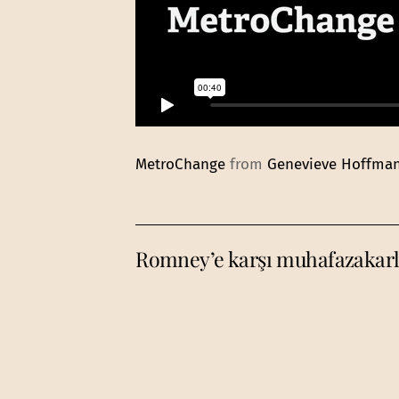
MetroChange
from
Genevieve Hoffma
Romney’e karşı muhafazakarla