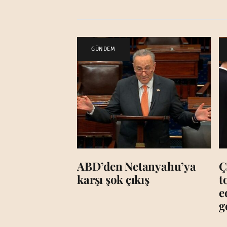
GÜNDEM
ABD’den Netanyahu’ya
Ç
karşı şok çıkış
t
e
g