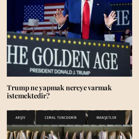
Trump ne yapmak nereye varmak
istemektedir?
ARŞİV
,
CEMAL TUNCDEMİR
,
MANŞETLER