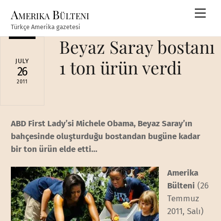
Skip
Amerika Bülteni
Men
to
Türkçe Amerika gazetesi
content
Beyaz Saray bostanı
1 ton ürün verdi
JULY
26
2011
ABD First Lady’si Michele Obama, Beyaz Saray’ın
bahçesinde oluşturduğu bostandan bugüne kadar
bir ton ürün elde etti…
Amerika
Bülteni
(26
Temmuz
2011, Salı)