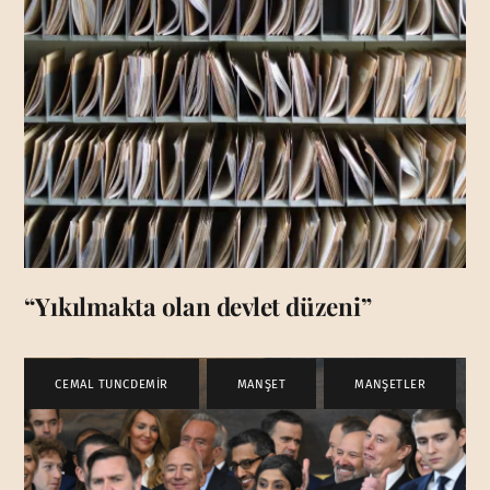
“Yıkılmakta olan devlet düzeni”
CEMAL TUNCDEMİR
,
MANŞET
,
MANŞETLER