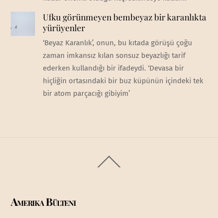
Ufku görünmeyen bembeyaz bir karanlıkta
yürüyenler
‘Beyaz Karanlık’, onun, bu kıtada görüşü çoğu
zaman imkansız kılan sonsuz beyazlığı tarif
ederken kullandığı bir ifadeydi. ‘Devasa bir
hiçliğin ortasındaki bir buz küpünün içindeki tek
bir atom parçacığı gibiyim’
Back
To
Top
Amerika Bülteni