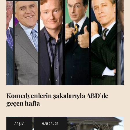
Komedyenlerin şakalarıyla ABD’de
geçen hafta
ARŞİV
,
HABERLER