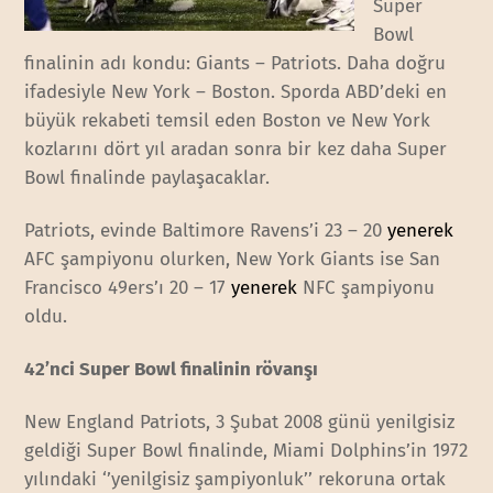
Super
Bowl
finalinin adı kondu: Giants – Patriots. Daha doğru
ifadesiyle New York – Boston. Sporda ABD’deki en
büyük rekabeti temsil eden Boston ve New York
kozlarını dört yıl aradan sonra bir kez daha Super
Bowl finalinde paylaşacaklar.
Patriots, evinde Baltimore Ravens’i 23 – 20
yenerek
AFC şampiyonu olurken, New York Giants ise San
Francisco 49ers’ı 20 – 17
yenerek
NFC şampiyonu
oldu.
42’nci Super Bowl finalinin rövanşı
New England Patriots, 3 Şubat 2008 günü yenilgisiz
geldiği Super Bowl finalinde, Miami Dolphins’in 1972
yılındaki ‘’yenilgisiz şampiyonluk’’ rekoruna ortak