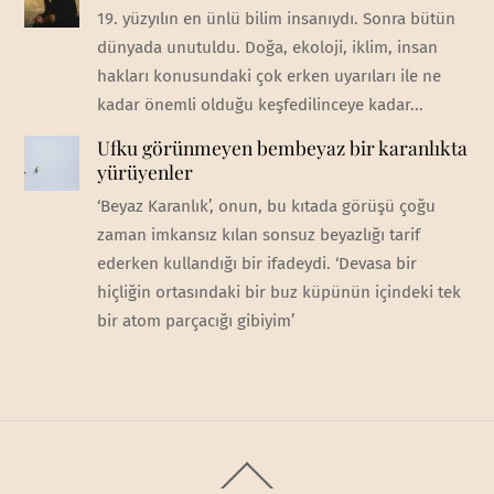
19. yüzyılın en ünlü bilim insanıydı. Sonra bütün
dünyada unutuldu. Doğa, ekoloji, iklim, insan
hakları konusundaki çok erken uyarıları ile ne
kadar önemli olduğu keşfedilinceye kadar...
Ufku görünmeyen bembeyaz bir karanlıkta
yürüyenler
‘Beyaz Karanlık’, onun, bu kıtada görüşü çoğu
zaman imkansız kılan sonsuz beyazlığı tarif
ederken kullandığı bir ifadeydi. ‘Devasa bir
hiçliğin ortasındaki bir buz küpünün içindeki tek
bir atom parçacığı gibiyim’
Back
To