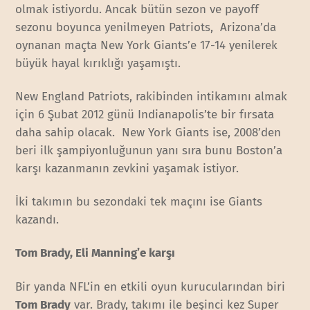
olmak istiyordu. Ancak bütün sezon ve payoff
sezonu boyunca yenilmeyen Patriots, Arizona’da
oynanan maçta New York Giants’e 17-14 yenilerek
büyük hayal kırıklığı yaşamıştı.
New England Patriots, rakibinden intikamını almak
için 6 Şubat 2012 günü Indianapolis’te bir fırsata
daha sahip olacak. New York Giants ise, 2008’den
beri ilk şampiyonluğunun yanı sıra bunu Boston’a
karşı kazanmanın zevkini yaşamak istiyor.
İki takımın bu sezondaki tek maçını ise Giants
kazandı.
Tom Brady, Eli Manning’e karşı
Bir yanda NFL’in en etkili oyun kurucularından biri
Tom Brady
var. Brady, takımı ile beşinci kez Super