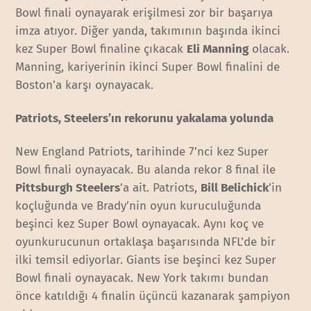
Bowl finali oynayarak erişilmesi zor bir başarıya
imza atıyor. Diğer yanda, takımının başında ikinci
kez Super Bowl finaline çıkacak
Eli Manning
olacak.
Manning, kariyerinin ikinci Super Bowl finalini de
Boston’a karşı oynayacak.
Patriots, Steelers’ın rekorunu yakalama yolunda
New England Patriots, tarihinde 7’nci kez Super
Bowl finali oynayacak. Bu alanda rekor 8 final ile
Pittsburgh Steelers
’a ait. Patriots,
Bill Belichick
’in
koçluğunda ve Brady’nin oyun kuruculuğunda
beşinci kez Super Bowl oynayacak. Aynı koç ve
oyunkurucunun ortaklaşa başarısında NFL’de bir
ilki temsil ediyorlar. Giants ise beşinci kez Super
Bowl finali oynayacak. New York takımı bundan
önce katıldığı 4 finalin üçüncü kazanarak şampiyon