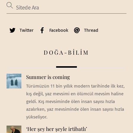
Twitter
Facebook
Thread
DOĞA-BİLİM
Summer is coming
Türümüzün 11 bin yıllık modern tarihinde ilk kez,
kış değil, yaz mevsimi en ölümcül mevsim haline
geldi. Kış mevsiminde ölen insan sayısı hızla
azalırken, yaz mevsiminde ölen insan sayısı hızla
yükseliyor.
‘Her şey her şeyle irtibatlı’