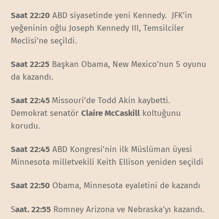
Saat 22:20
ABD siyasetinde yeni Kennedy. JFK’in
yeğeninin oğlu Joseph Kennedy III, Temsilciler
Meclisi’ne seçildi.
Saat 22:25
Başkan Obama, New Mexico’nun 5 oyunu
da kazandı.
Saat 22:45
Missouri’de Todd Akin kaybetti.
Demokrat senatör
Claire McCaskill
koltuğunu
korudu.
Saat 22:45
ABD Kongresi’nin ilk Müslüman üyesi
Minnesota milletvekili Keith Ellison yeniden seçildi
Saat 22:50
Obama, Minnesota eyaletini de kazandı
S
aat. 22:55
Romney Arizona ve Nebraska’yı kazandı.