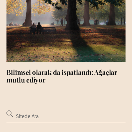
Bilimsel olarak da ispatlandı: Ağaçlar
mutlu ediyor