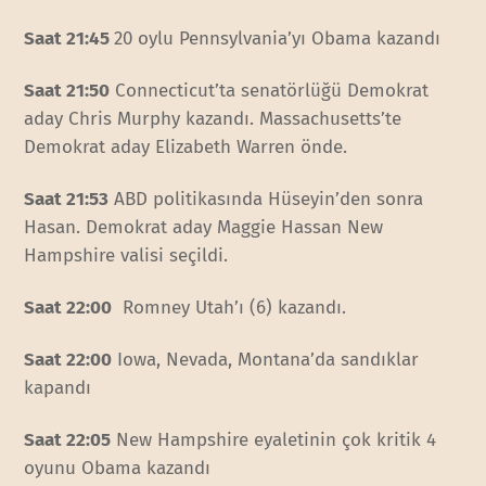
Saat 21:45
20 oylu Pennsylvania’yı Obama kazandı
Saat 21:50
Connecticut’ta senatörlüğü Demokrat
aday Chris Murphy kazandı. Massachusetts’te
Demokrat aday Elizabeth Warren önde.
Saat 21:53
ABD politikasında Hüseyin’den sonra
Hasan. Demokrat aday Maggie Hassan New
Hampshire valisi seçildi.
Saat 22:00
Romney Utah’ı (6) kazandı.
Saat 22:00
Iowa, Nevada, Montana’da sandıklar
kapandı
Saat 22:05
New Hampshire eyaletinin çok kritik 4
oyunu Obama kazandı