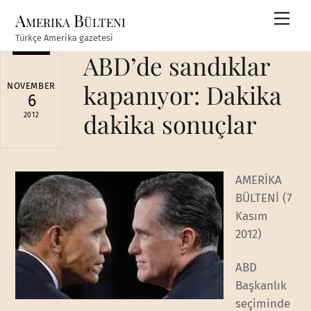
Skip
Amerika Bülteni
Men
to
Türkçe Amerika gazetesi
content
ABD’de sandıklar
kapanıyor: Dakika
NOVEMBER
6
dakika sonuçlar
2012
AMERİKA
BÜLTENİ (7
Kasım
2012)
ABD
Başkanlık
seçiminde