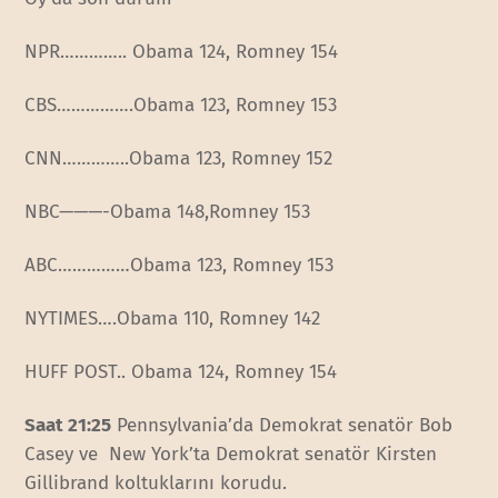
NPR………….. Obama 124, Romney 154
CBS…………….Obama 123, Romney 153
CNN…………..Obama 123, Romney 152
NBC———-Obama 148,Romney 153
ABC……………Obama 123, Romney 153
NYTIMES….Obama 110, Romney 142
HUFF POST.. Obama 124, Romney 154
Saat 21:25
Pennsylvania’da Demokrat senatör Bob
Casey ve New York’ta Demokrat senatör Kirsten
Gillibrand koltuklarını korudu.