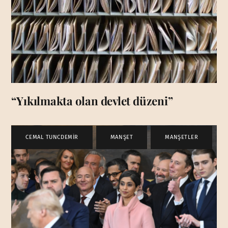
“Yıkılmakta olan devlet düzeni”
CEMAL TUNCDEMİR
,
MANŞET
,
MANŞETLER