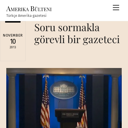
Skip
Amerika Bülteni
Men
to
Türkçe Amerika gazetesi
content
Soru sormakla
görevli bir gazeteci
NOVEMBER
10
2013