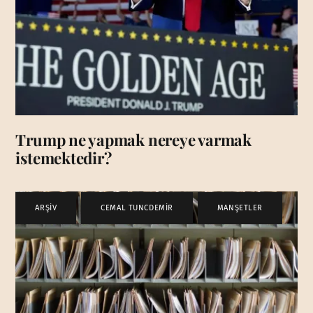
Trump ne yapmak nereye varmak
istemektedir?
ARŞİV
,
CEMAL TUNCDEMİR
,
MANŞETLER