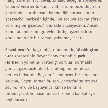
hangi soruların iyi cevaplar alabileceğini söyleyerek
‘sipariş’ verirlerdi. Roosevelt, rutinin bozulduğu bir
keresinde, sorulmasını istemediği soruyu soran
gazeteciyi, herkesin içinde, ‘bu soruyu sorma görevi
verilmiş bir gazeteci’ olmakla suçlayacaktı. Ancak,
kendi adamlarının görevlendirdiği gazetecilerin
görevinden hiç bir zaman yakınmayacaktı.
Eisenhower
’ın başkanlığı döneminde,
Washington
Star
gazetesinin Beyaz Saray muhabiri
Jack
Horner
’ın yönetimin istediği soruları sormakla
görevli gazetecilerden biri olduğunu nerdeyse
herkes biliyordu. Başkan Eisenhower bir keresinde
cevaba, ‘
Sayın Horner, bu soruyu sorduğunuza çok
sevindim
’ diye başlayınca, kimse kendini
tutamayacak ve basın odası bir anda kahkahaya
boğulacaktı.