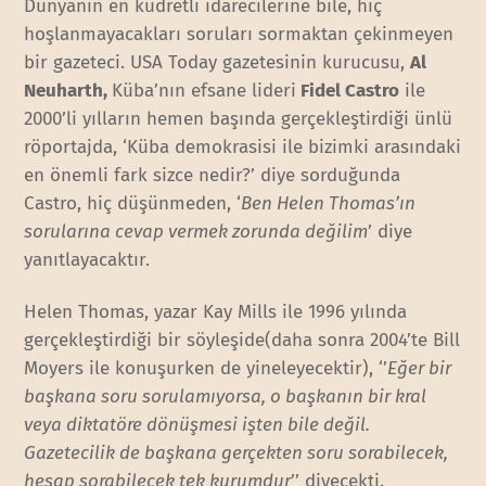
Dünyanın en kudretli idarecilerine bile, hiç
hoşlanmayacakları soruları sormaktan çekinmeyen
bir gazeteci. USA Today gazetesinin kurucusu,
Al
Neuharth,
Küba’nın efsane lideri
Fidel Castro
ile
2000’li yılların hemen başında gerçekleştirdiği ünlü
röportajda, ‘Küba demokrasisi ile bizimki arasındaki
en önemli fark sizce nedir?’ diye sorduğunda
Castro, hiç düşünmeden, ‘
Ben Helen Thomas’ın
sorularına cevap vermek zorunda değilim
’ diye
yanıtlayacaktır.
Helen Thomas, yazar Kay Mills ile 1996 yılında
gerçekleştirdiği bir söyleşide(daha sonra 2004’te Bill
Moyers ile konuşurken de yineleyecektir), ‘’
Eğer bir
başkana soru sorulamıyorsa, o başkanın bir kral
veya diktatöre dönüşmesi işten bile değil.
Gazetecilik de başkana gerçekten soru sorabilecek,
hesap sorabilecek tek kurumdur
’’ diyecekti.