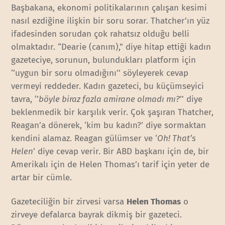
Başbakana, ekonomi politikalarının çalışan kesimi
nasıl ezdiğine ilişkin bir soru sorar. Thatcher’ın yüz
ifadesinden sorudan çok rahatsız olduğu belli
olmaktadır. “Dearie (canım),” diye hitap ettiği kadın
gazeteciye, sorunun, bulundukları platform için
‘’uygun bir soru olmadığını’’ söyleyerek cevap
vermeyi reddeder. Kadın gazeteci, bu küçümseyici
tavra, ‘’
böyle biraz fazla amirane olmadı mı?
’’ diye
beklenmedik bir karşılık verir. Çok şaşıran Thatcher,
Reagan’a dönerek, ‘kim bu kadın?’ diye sormaktan
kendini alamaz. Reagan gülümser ve ‘
Oh! That’s
Helen
’ diye cevap verir. Bir ABD başkanı için de, bir
Amerikalı için de Helen Thomas’ı tarif için yeter de
artar bir cümle.
Gazeteciliğin bir zirvesi varsa
Helen Thomas
o
zirveye defalarca bayrak dikmiş bir gazeteci.