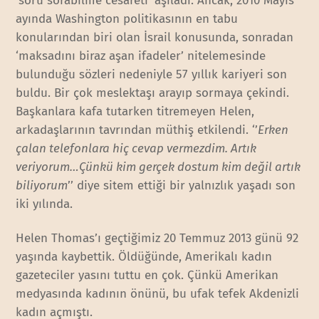
‘soru sorabilme cesareti’ aşıladı. Ancak, 2010 Mayıs
ayında Washington politikasının en tabu
konularından biri olan İsrail konusunda, sonradan
‘maksadını biraz aşan ifadeler’ nitelemesinde
bulunduğu sözleri nedeniyle 57 yıllık kariyeri son
buldu. Bir çok meslektaşı arayıp sormaya çekindi.
Başkanlara kafa tutarken titremeyen Helen,
arkadaşlarının tavrından müthiş etkilendi. ‘’
Erken
çalan telefonlara hiç cevap vermezdim. Artık
veriyorum…Çünkü kim gerçek dostum kim değil artık
biliyorum
’’ diye sitem ettiği bir yalnızlık yaşadı son
iki yılında.
Helen Thomas’ı geçtiğimiz 20 Temmuz 2013 günü 92
yaşında kaybettik. Öldüğünde, Amerikalı kadın
gazeteciler yasını tuttu en çok. Çünkü Amerikan
medyasında kadının önünü, bu ufak tefek Akdenizli
kadın açmıştı.