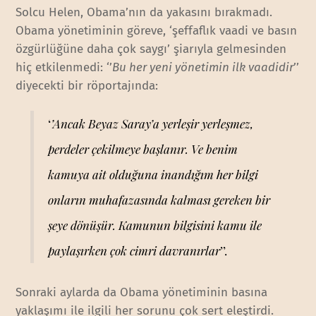
Solcu Helen, Obama’nın da yakasını bırakmadı.
Obama yönetiminin göreve, ‘şeffaflık vaadi ve basın
özgürlüğüne daha çok saygı’ şiarıyla gelmesinden
hiç etkilenmedi: ‘’
Bu her yeni yönetimin ilk vaadidir
’’
diyecekti bir röportajında:
‘
’Ancak Beyaz Saray’a yerleşir yerleşmez,
perdeler çekilmeye başlanır. Ve benim
kamuya ait olduğuna inandığım her bilgi
onların muhafazasında kalması gereken bir
şeye dönüşür. Kamunun bilgisini kamu ile
paylaşırken çok cimri davranırlar
’’.
Sonraki aylarda da Obama yönetiminin basına
yaklaşımı ile ilgili her sorunu çok sert eleştirdi.