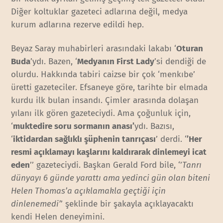
Diğer koltuklar gazeteci adlarına değil, medya
kurum adlarına rezerve edildi hep.
Beyaz Saray muhabirleri arasındaki lakabı ‘
Oturan
Buda
’ydı. Bazen, ‘
Medyanın First Lady
’si dendiği de
olurdu. Hakkında tabiri caizse bir çok ‘menkıbe’
üretti gazeteciler. Efsaneye göre, tarihte bir elmada
kurdu ilk bulan insandı. Çimler arasında dolaşan
yılanı ilk gören gazeteciydi. Ama çoğunluk için,
‘
muktedire soru sormanın anası’
ydı. Bazısı,
‘
iktidardan sağlıklı şüphenin tanrıçası
’ derdi. ‘
’Her
resmi açıklamayı kaşlarını kaldırarak dinlemeyi icat
eden
’’ gazeteciydi. Başkan Gerald Ford bile, ‘’
Tanrı
dünyayı 6 günde yarattı ama yedinci gün olan biteni
Helen Thomas’a açıklamakla geçtiği için
dinlenemedi’
’ şeklinde bir şakayla açıklayacaktı
kendi Helen deneyimini.