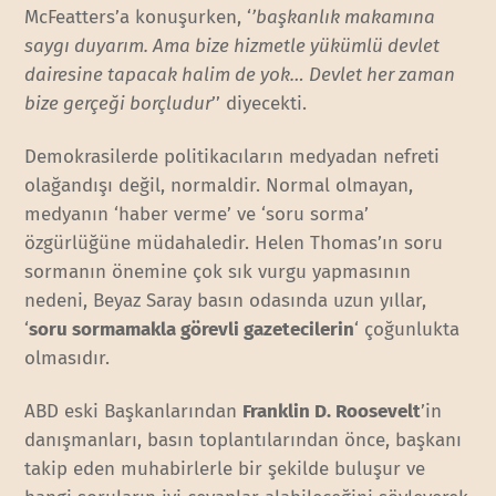
McFeatters’a konuşurken, ‘
’başkanlık makamına
saygı duyarım. Ama bize hizmetle yükümlü devlet
dairesine tapacak halim de yok… Devlet her zaman
bize gerçeği borçludur
’’ diyecekti.
Demokrasilerde politikacıların medyadan nefreti
olağandışı değil, normaldir. Normal olmayan,
medyanın ‘haber verme’ ve ‘soru sorma’
özgürlüğüne müdahaledir. Helen Thomas’ın soru
sormanın önemine çok sık vurgu yapmasının
nedeni, Beyaz Saray basın odasında uzun yıllar,
‘
soru sormamakla görevli gazetecilerin
‘ çoğunlukta
olmasıdır.
ABD eski Başkanlarından
Franklin D. Roosevelt
’in
danışmanları, basın toplantılarından önce, başkanı
takip eden muhabirlerle bir şekilde buluşur ve