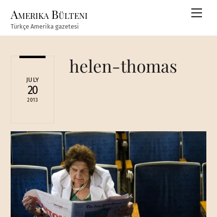
Skip
Amerika Bülteni
Men
to
Türkçe Amerika gazetesi
content
helen-thomas
JULY
20
2013