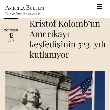
Skip
Amerika Bülteni
Men
to
Türkçe Amerika gazetesi
content
Kristof Kolomb’un
Amerikayı
OCTOBER
12
keşfedişinin 523. yılı
2015
kutlanıyor