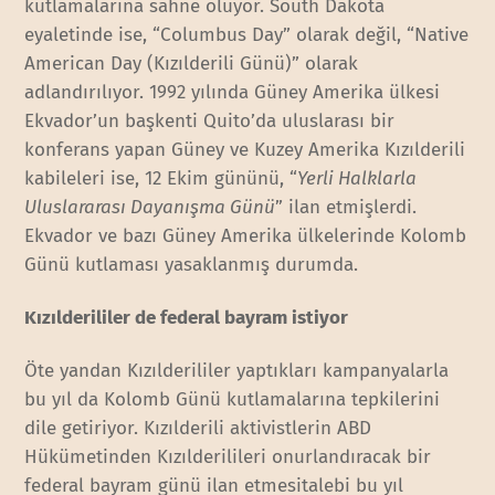
kutlamalarına sahne oluyor. South Dakota
eyaletinde ise, “Columbus Day” olarak değil, “Native
American Day (Kızılderili Günü)” olarak
adlandırılıyor. 1992 yılında Güney Amerika ülkesi
Ekvador’un başkenti Quito’da uluslarası bir
konferans yapan Güney ve Kuzey Amerika Kızılderili
kabileleri ise, 12 Ekim gününü, “
Yerli Halklarla
Uluslararası Dayanışma Günü
” ilan etmişlerdi.
Ekvador ve bazı Güney Amerika ülkelerinde Kolomb
Günü kutlaması yasaklanmış durumda.
Kızılderililer de federal bayram istiyor
Öte yandan Kızılderililer yaptıkları kampanyalarla
bu yıl da Kolomb Günü kutlamalarına tepkilerini
dile getiriyor. Kızılderili aktivistlerin ABD
Hükümetinden Kızılderilileri onurlandıracak bir
federal bayram günü ilan etmesitalebi bu yıl