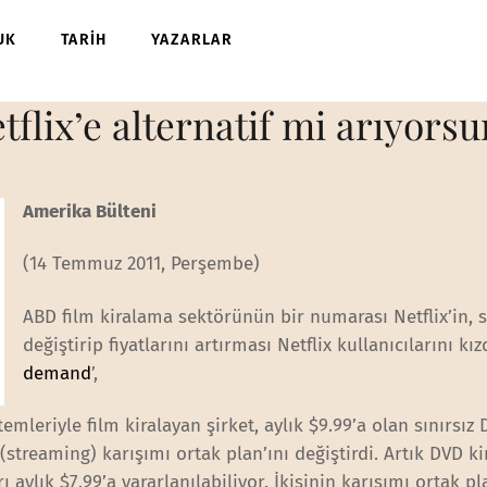
UK
TARİH
YAZARLAR
etflix’e alternatif mi arıyors
Amerika Bülteni
(14 Temmuz 2011, Perşembe)
ABD film kiralama sektörünün bir numarası Netflix’in, 
değiştirip fiyatlarını artırması Netflix kullanıcılarını kızd
demand
’,
temleriyle film kiralayan şirket, aylık $9.99’a olan sınırsız
treaming) karışımı ortak plan’ını değiştirdi. Artık DVD k
 aylık $7.99’a yararlanılabiliyor. İkisinin karışımı ortak pl