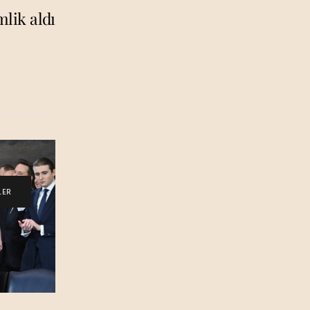
mlik aldı
LER