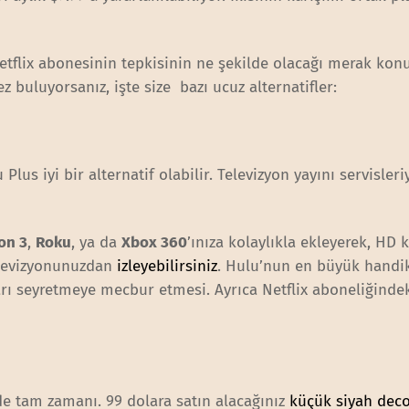
etflix abonesinin tepkisinin ne şekilde olacağı merak konu
ez buluyorsanız, işte size bazı ucuz alternatifler:
Plus iyi bir alternatif olabilir. Televizyon yayını servisleri
on 3
,
Roku
, ya da
Xbox 360
’ınıza kolaylıkla ekleyerek, HD 
televizyonunuzdan
izleyebilirsiniz
. Hulu’nun en büyük handik
arı seyretmeye mecbur etmesi. Ayrıca Netflix aboneliğindek
de tam zamanı. 99 dolara satın alacağınız
küçük siyah dec