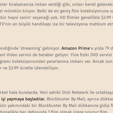
mler kiralamanıza imkan verdiği gibi, onları kendi gelenek
zi mümkün kılıyor. Belki de en geniş film koleksiyonuna s
tür hepsi senin’ seçeneği yok. HD filmler genellikle $3.99 
e TV’nin en büyük handikapı ise bir televizyona mahkum et
endiğinde ‘streaming’ gelmiyor.
Amazon Prime
’a yılda 79 
t Video servisi de beraber geliyor. Yine fiziki DVD servisi
programı koleksiyonundan yararlanma imkanı var. Ancak so
r ve $3.99 ücretle izlenebiliyor.
ket hala buralarda. Yeni sahibi Dish Network ile ortaklaş
işi yapmaya başladılar.
Blockbuster By Mail, ayrıca dükka
nizin yakınındaki bir Blockbuster By Mail dükkanına gidip f
 abonelikle her defasında 1 film olmak üzere sınırsız film