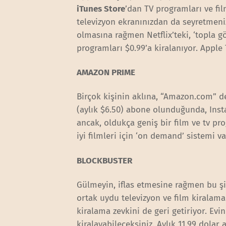
iTunes Store
’dan TV programları ve fil
televizyon ekranınızdan da seyretmeni
olmasına rağmen Netflix’teki, ‘topla gö
programları $0.99’a kiralanıyor. Appl
AMAZON PRIME
Birçok kişinin aklına, “Amazon.com” d
(aylık $6.50) abone olunduğunda, Instan
ancak, oldukça geniş bir film ve tv 
iyi filmleri için ‘on demand’ sistemi va
BLOCKBUSTER
Gülmeyin, iflas etmesine rağmen bu şir
ortak uydu televizyon ve film kiralama
kiralama zevkini de geri getiriyor. Evi
kiralayabileceksiniz. Aylık 11.99 dolar