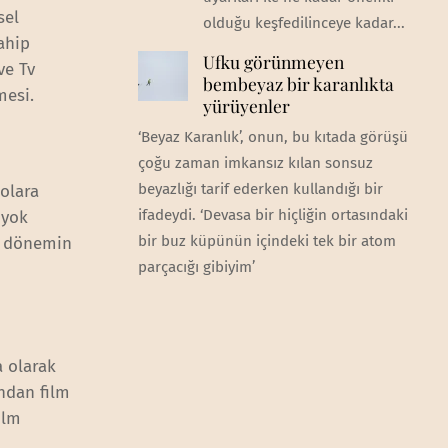
sel
olduğu keşfedilinceye kadar...
ahip
Ufku görünmeyen
ve Tv
bembeyaz bir karanlıkta
mesi.
yürüyenler
‘Beyaz Karanlık’, onun, bu kıtada görüşü
çoğu zaman imkansız kılan sonsuz
beyazlığı tarif ederken kullandığı bir
dolara
ifadeydi. ‘Devasa bir hiçliğin ortasındaki
 yok
bir buz küpünün içindeki tek bir atom
n dönemin
parçacığı gibiyim’
a olarak
ndan film
ilm