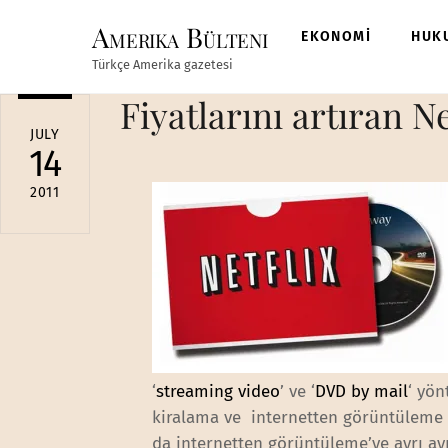
Skip
Amerika Bülteni
to
EKONOMİ
HUK
content
Türkçe Amerika gazetesi
Fiyatlarını artıran N
JULY
14
2011
‘
streaming video
’ ve ‘
DVD by mail
‘ yön
kiralama ve internetten görüntüleme (s
da internetten görüntüleme’ye ayrı ayrı