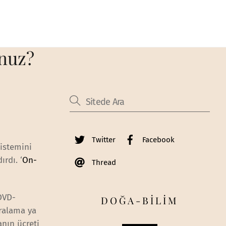
unuz?
Twitter
Facebook
sistemini
ırdı. ‘
On-
Thread
 DVD-
DOĞA-BİLİM
iralama ya
anın ücreti