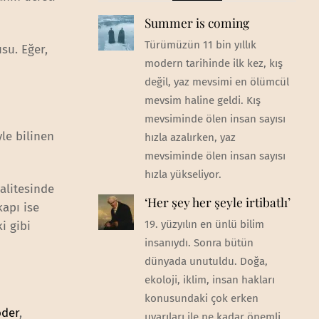
Summer is coming
Türümüzün 11 bin yıllık
su. Eğer,
modern tarihinde ilk kez, kış
değil, yaz mevsimi en ölümcül
mevsim haline geldi. Kış
mevsiminde ölen insan sayısı
yle bilinen
hızla azalırken, yaz
mevsiminde ölen insan sayısı
hızla yükseliyor.
kalitesinde
‘Her şey her şeyle irtibatlı’
apı ise
19. yüzyılın en ünlü bilim
i gibi
insanıydı. Sonra bütün
dünyada unutuldu. Doğa,
ekoloji, iklim, insan hakları
konusundaki çok erken
oder
,
uyarıları ile ne kadar önemli