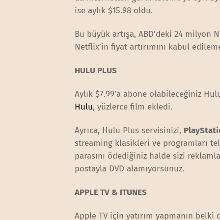
ise aylık $15.98 oldu.
Bu büyük artışa, ABD’deki 24 milyon N
Netflix’in fiyat artırımını kabul edilem
HULU PLUS
Aylık $7.99’a abone olabileceğiniz Hulu 
Hulu
, yüzlerce film ekledi.
Ayrıca, Hulu Plus servisinizi,
PlayStati
streaming klasikleri ve programları 
parasını ödediğiniz halde sizi reklaml
postayla DVD alamıyorsunuz.
APPLE TV & ITUNES
Apple TV için yatırım yapmanın belki 