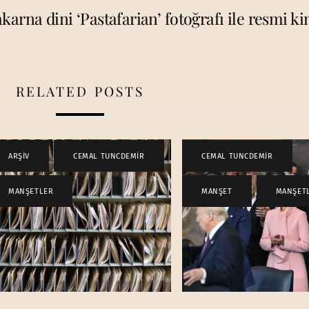
karna dini ‘Pastafarian’ fotoğrafı ile resmi ki
RELATED POSTS
ARŞİV
,
CEMAL TUNCDEMİR
,
CEMAL TUNCDEMİR
,
MANŞETLER
MANŞET
,
MANŞET