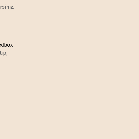
rsiniz.
edbox
tıp,