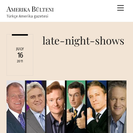
Skip
Amerika Bülteni
Men
to
Türkçe Amerika gazetesi
content
late-night-shows
JULY
16
2011