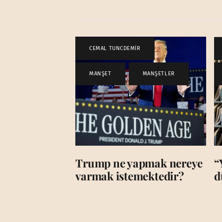
CEMAL TUNCDEMİR
,
MANŞET
,
MANŞETLER
Trump ne yapmak nereye
“
varmak istemektedir?
d