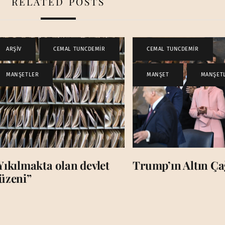
RELATED POSTS
ARŞİV
,
CEMAL TUNCDEMİR
,
CEMAL TUNCDEMİR
,
MANŞETLER
MANŞET
,
MANŞET
Yıkılmakta olan devlet
Trump’ın Altın Çağ
üzeni”