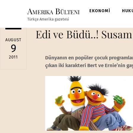
Skip
Amerika Bülteni
to
EKONOMİ
HUK
content
Türkçe Amerika gazetesi
Edi ve Büdü..! Susam 
AUGUST
9
2011
Dünyanın en popüler çocuk programları
çıkan iki karakteri Bert ve Ernie’nin g