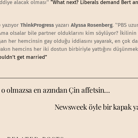
diye alacak olması’’
“What next? Liberals demand Bert an
ye yazıyor
ThinkProgress
yazarı
Alyssa Rosenberg
. ‘’PBS uz
Ama olsalar bile partner olduklarını kim söylüyor? İkilinin
aşan her hemcinsin gay olduğu iddiasını yayarak, en çok da
e yakın hemcins her iki dostun birbiriyle yattığını düşünme
ouldn’t get married”
n, o olmazsa en azından Çin affetsin…
Newsweek öyle bir kapak ya