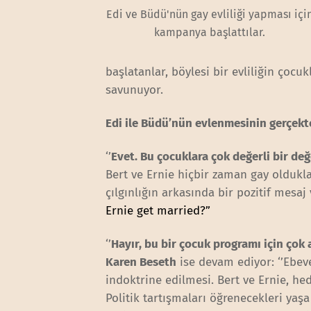
Edi ve Büdü'nün gay evliliği yapması içi
kampanya başlattılar.
başlatanlar, böylesi bir evliliğin çoc
savunuyor.
Edi ile Büdü’nün evlenmesinin gerçekt
‘’
Evet. Bu çocuklara çok değerli bir değ
Bert ve Ernie hiçbir zaman gay oldukl
çılgınlığın arkasında bir pozitif mesaj
Ernie get married?”
‘’
Hayır, bu bir çocuk programı için çok 
Karen Beseth
ise devam ediyor: ‘’Ebeve
indoktrine edilmesi. Bert ve Ernie, he
Politik tartışmaları öğrenecekleri yaşa