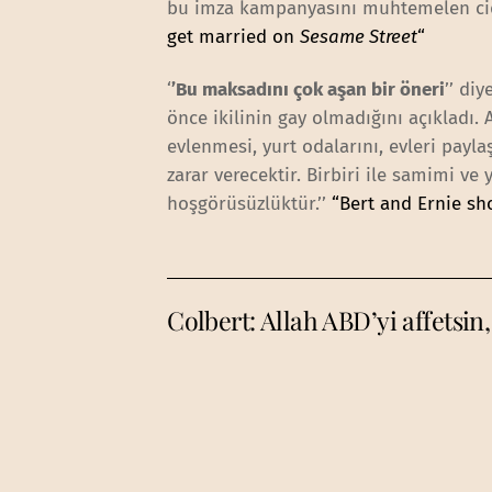
bu imza kampanyasını muhtemelen cid
get married on
Sesame Street
“
‘
’Bu maksadını çok aşan bir öneri
’’ di
önce ikilinin gay olmadığını açıkladı. 
evlenmesi, yurt odalarını, evleri payl
zarar verecektir. Birbiri ile samimi v
hoşgörüsüzlüktür.’’
“Bert and Ernie sh
Colbert: Allah ABD’yi affetsi