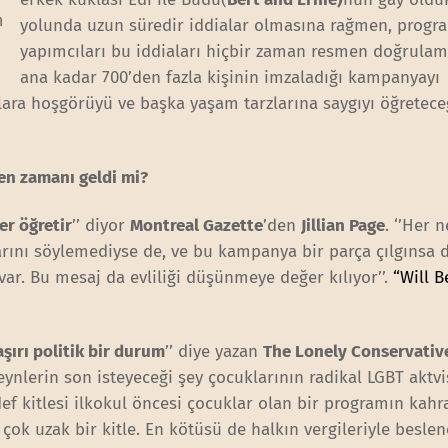
n
yolunda uzun süredir iddialar olmasına rağmen, progr
yapımcıları bu iddiaları hiçbir zaman resmen doğrulam
ana kadar 700’den fazla kişinin imzaladığı kampanyayı
uklara hoşgörüyü ve başka yaşam tarzlarına saygıyı öğretece
en zamanı geldi mi?
er öğretir
’’ diyor
Montreal Gazette
’den
Jillian Page
. ‘’Her 
arını söylemediyse de, ve bu kampanya bir parça çılgınsa 
 var. Bu mesaj da evliliği düşünmeye değer kılıyor’’.
“Will B
aşırı politik bir durum
’’ diye yazan
The Lonely Conservativ
ynlerin son isteyeceği şey çocuklarının radikal LGBT aktvi
def kitlesi ilkokul öncesi çocuklar olan bir programın kahr
 çok uzak bir kitle. En kötüsü de halkın vergileriyle besle