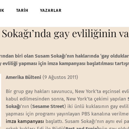
UK
TARİH
YAZARLAR
Sokağı’nda gay evliliğinin va
ndan biri olan Susam Sokağı’nın haklarında ‘gay oldukları
ay evliliği yapması için imza kampanyası başlatılması tartış
Amerika Bülteni
(9 Ağustos 2011)
Bir grup gay hakları savunucu, New York’ta eşcinsel evli
kabul edilmesinden sonra, New York’ta çekimi yapılan
Sokağı
’nın (
Sesame Street
) iki ünlü kuklasının gay evlil
yapması için programı yayınlayan PBS kanalına verilme
imza kampanyası
başlattı. Susam Sokağı’nın aynı evi pa
erkek kuklası Edi ile Büdü(
Bert and Ernie)
nün gay olduk