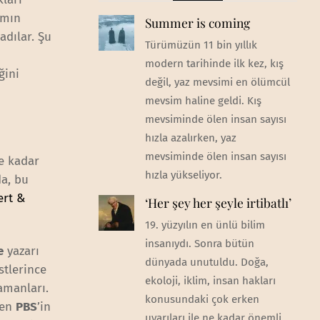
amın
Summer is coming
adılar. Şu
Türümüzün 11 bin yıllık
modern tarihinde ilk kez, kış
ğini
değil, yaz mevsimi en ölümcül
mevsim haline geldi. Kış
mevsiminde ölen insan sayısı
hızla azalırken, yaz
mevsiminde ölen insan sayısı
ne kadar
hızla yükseliyor.
da, bu
ert &
‘Her şey her şeyle irtibatlı’
19. yüzyılın en ünlü bilim
insanıydı. Sonra bütün
e
yazarı
dünyada unutuldu. Doğa,
stlerince
ekoloji, iklim, insan hakları
amanları.
konusundaki çok erken
nen
PBS
’in
uyarıları ile ne kadar önemli