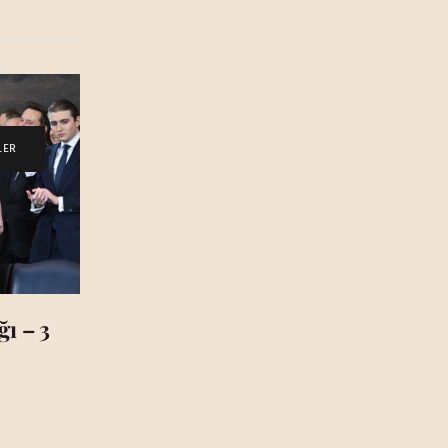
LER
ı – 3