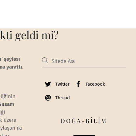
kti geldi mi?
’ şayiası
ma yarattı.
Twitter
Facebook
liğinin
Thread
Susam
iği
DOĞA-BİLİM
k üzere
ylaşan iki
ları