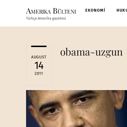
Skip
Amerika Bülteni
to
EKONOMİ
HUK
content
Türkçe Amerika gazetesi
obama-uzgun
AUGUST
14
2011