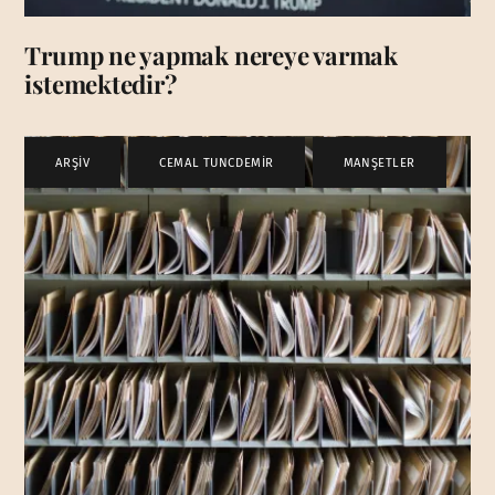
Trump ne yapmak nereye varmak
istemektedir?
ARŞİV
,
CEMAL TUNCDEMİR
,
MANŞETLER