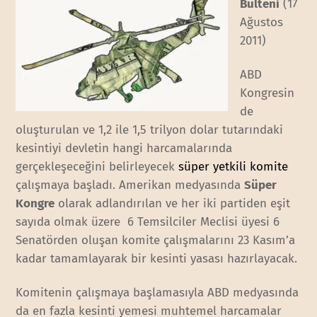
Bülteni
(17
Ağustos
2011)
ABD
Kongresin
de
oluşturulan ve 1,2 ile 1,5 trilyon dolar tutarındaki
kesintiyi devletin hangi harcamalarında
gerçekleşeceğini belirleyecek
süper yetkili komite
çalışmaya başladı. Amerikan medyasında
Süper
Kongre
olarak adlandırılan ve her iki partiden eşit
sayıda olmak üzere 6 Temsilciler Meclisi üyesi 6
Senatörden oluşan komite çalışmalarını 23 Kasım’a
kadar tamamlayarak bir kesinti yasası hazırlayacak.
Komitenin çalışmaya başlamasıyla ABD medyasında
da en fazla kesinti yemesi muhtemel harcamalar