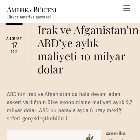
Skip
Amerika Bülteni
Men
to
Türkçe Amerika gazetesi
content
Irak ve Afganistan’ın
ABD’ye aylık
AUGUST
17
maliyeti 10 milyar
2011
dolar
ABD’nin Irak ve Afganistan’da hala devam eden
askeri varlığının ülke ekonomisine maliyeti aylık 9,7
milyar dolar. ABD bu parayla ayda 6 uzay mekiği
seferi gerçekleştirebilirdi.
Amerika