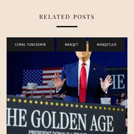
RELATED POSTS
CEMAL TUNCDEMİR
,
MANŞET
,
MANŞETLER