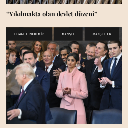
“Yıkılmakta olan devlet düzeni”
CEMAL TUNCDEMİR
,
MANŞET
,
MANŞETLER