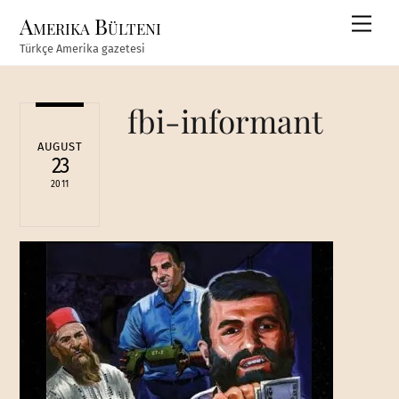
Skip
Amerika Bülteni
Men
to
Türkçe Amerika gazetesi
content
fbi-informant
AUGUST
23
2011