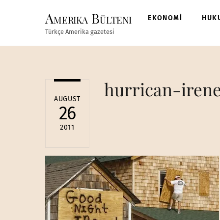
Skip
Amerika Bülteni
to
EKONOMİ
HUK
content
Türkçe Amerika gazetesi
hurrican-iren
AUGUST
26
2011