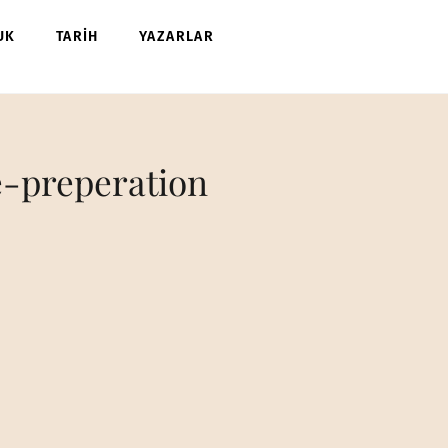
UK
TARİH
YAZARLAR
e-preperation