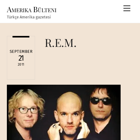
Skip
Amerika Bülteni
Men
to
Türkçe Amerika gazetesi
content
R.E.M.
SEPTEMBER
21
2011