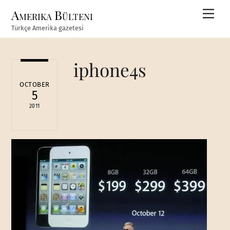
Skip
Amerika Bülteni
Men
to
Türkçe Amerika gazetesi
content
iphone4s
OCTOBER
5
2011