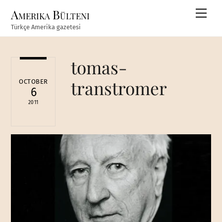
Skip
Amerika Bülteni
Men
to
Türkçe Amerika gazetesi
content
tomas-
transtromer
OCTOBER
6
2011