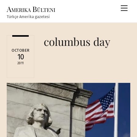
Skip
Amerika Bülteni
Men
to
Türkçe Amerika gazetesi
content
columbus day
OCTOBER
10
2011