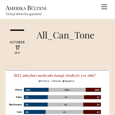
Skip
Amerika Bülteni
Men
to
Türkçe Amerika gazetesi
content
All_Can_Tone
OCTOBER
17
2011