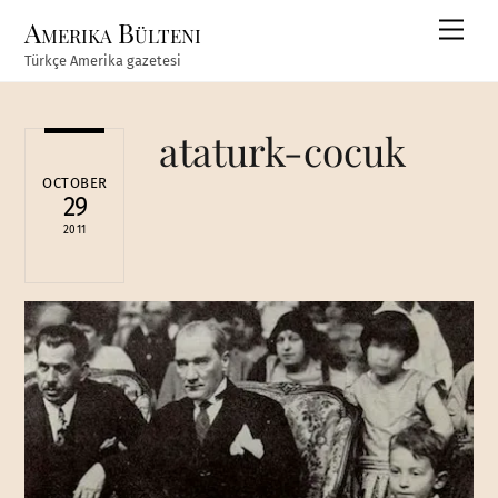
Skip
Amerika Bülteni
Men
to
Türkçe Amerika gazetesi
content
ataturk-cocuk
OCTOBER
29
2011