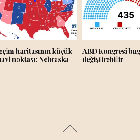
eçim haritasının küçük
ABD Kongresi bug
avi noktası: Nebraska
değiştirebilir
Back
To
Top