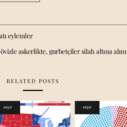
ıtı eylemler
övizle askerlikte, gurbetçiler silah altına al
RELATED POSTS
ARŞİV
ARŞİV