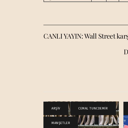
CANLI YAYIN: Wall Street karş
D
ARŞİV
,
CEMAL TUNCDEMİR
,
MANŞETLER