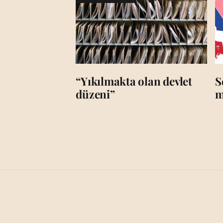
“Yıkılmakta olan devlet
S
düzeni”
m