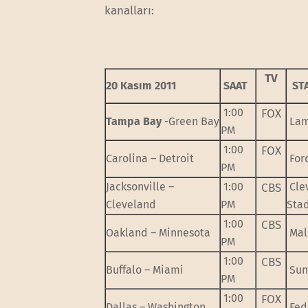
kanalları:
TV
20 Kasım 2011
SAAT
ST
1:00
FOX
Tampa Bay
-Green Bay
Lam
PM
1:00
FOX
Carolina – Detroit
Ford
PM
Jacksonville –
1:00
Cle
CBS
Cleveland
PM
Sta
1:00
CBS
Oakland – Minnesota
Mall
PM
1:00
CBS
Buffalo – Miami
Sun
PM
1:00
FOX
Dallas – Washington
Fed