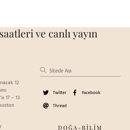
saatleri ve canlı yayın
anacak 12
amı
Twitter
Facebook
a 17 – 13
Houston
Thread
DOĞA-BİLİM
V