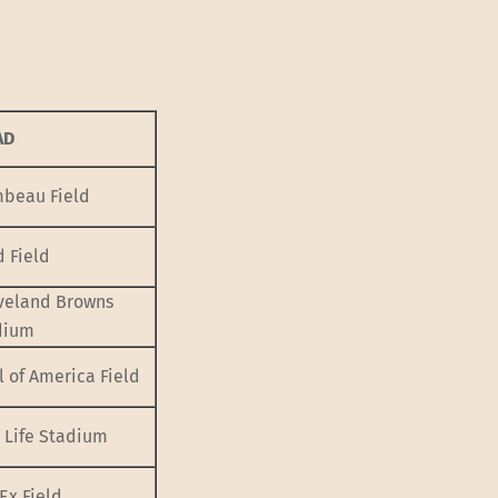
AD
beau Field
 Field
veland Browns
dium
 of America Field
 Life Stadium
Ex Field