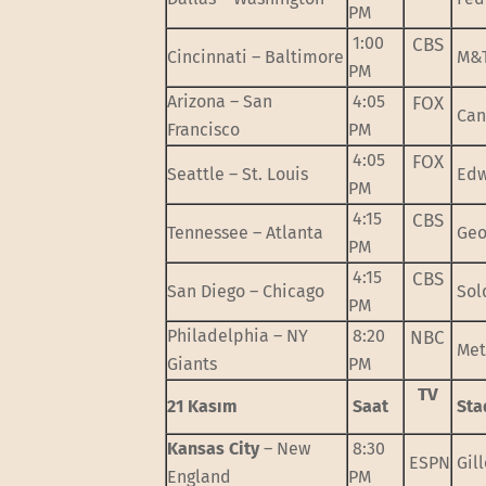
PM
1:00
CBS
Cincinnati – Baltimore
M&T
PM
Arizona – San
4:05
FOX
Can
Francisco
PM
4:05
FOX
Seattle – St. Louis
Edw
PM
4:15
CBS
Tennessee – Atlanta
Geo
PM
4:15
CBS
San Diego – Chicago
Sold
PM
Philadelphia – NY
8:20
NBC
Met
Giants
PM
TV
21 Kasım
Saat
Sta
Kansas City
– New
8:30
ESPN
Gil
England
PM