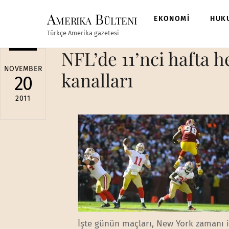
Skip
Amerika Bülteni
to
EKONOMİ
HUK
content
Türkçe Amerika gazetesi
NFL’de 11’nci hafta h
NOVEMBER
kanalları
20
2011
İşte günün maçları, New York zamanı i