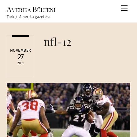
Skip
Amerika Bülteni
Men
to
Türkçe Amerika gazetesi
content
nfl-12
NOVEMBER
27
2011