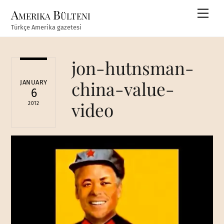
Skip
Amerika Bülteni
Men
to
Türkçe Amerika gazetesi
content
jon-hutnsman-
china-value-
JANUARY
6
video
2012