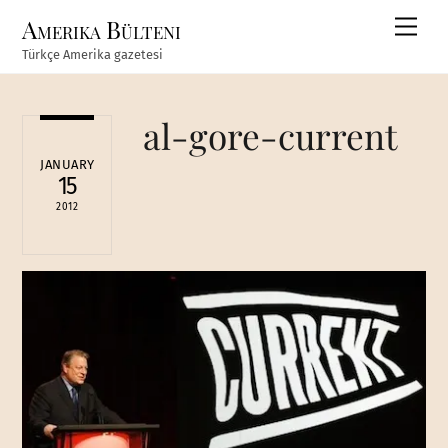
Skip
Amerika Bülteni
Men
to
Türkçe Amerika gazetesi
content
al-gore-current
JANUARY
15
2012