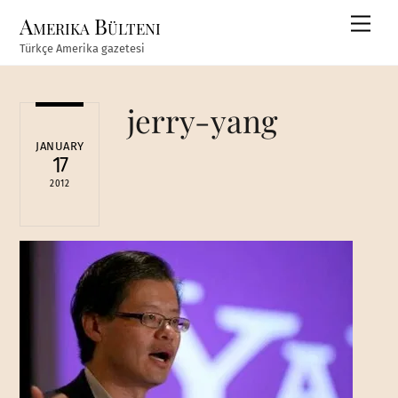
Skip
Amerika Bülteni
Men
to
Türkçe Amerika gazetesi
content
jerry-yang
JANUARY
17
2012